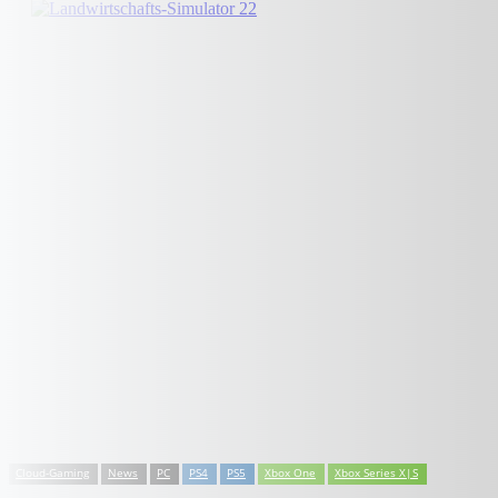
Cloud-Gaming
News
PC
PS4
PS5
Xbox One
Xbox Series X|S