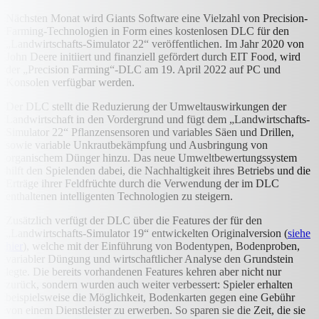
Nächsten Monat wird Giants Software eine Vielzahl von Precision-
Farming-Technologien in Form eines kostenlosen DLC für den
„Landwirtschafts-Simulator 22“ veröffentlichen. Im Jahr 2020 von
John Deere initiiert und finanziell gefördert durch EIT Food, wird
der „Precision Farming“-DLC am 19. April 2022 auf PC und
Konsolen verfügbar werden.
Der DLC stellt die Reduzierung der Umweltauswirkungen der
Landwirtschaft in den Vordergrund und fügt dem „Landwirtschafts-
Simulator 22“ Pflanzensensoren und variables Säen und Drillen,
sowie variable Unkrautbekämpfung und Ausbringung von
organischem Dünger hinzu. Das neue Umweltbewertungssystem
hilft den Spielenden dabei, die Nachhaltigkeit ihres Betriebs und die
Erträge ihrer Feldfrüchte durch die Verwendung der im DLC
enthaltenen intelligenten Technologien zu steigern.
Zusätzlich verfügt der DLC über die Features der für den
„Landwirtschafts-Simulator 19“ entwickelten Originalversion (
siehe
hier
), welche mit der Einführung von Bodentypen, Bodenproben,
variabler Düngung und wirtschaftlicher Analyse den Grundstein
legte. Die bereits vorhandenen Features kehren aber nicht nur
zurück, sondern wurden auch weiter verbessert: Spieler erhalten
beispielsweise die Möglichkeit, Bodenkarten gegen eine Gebühr
von einem Dienstleister zu erwerben. So sparen sie die Zeit, die sie