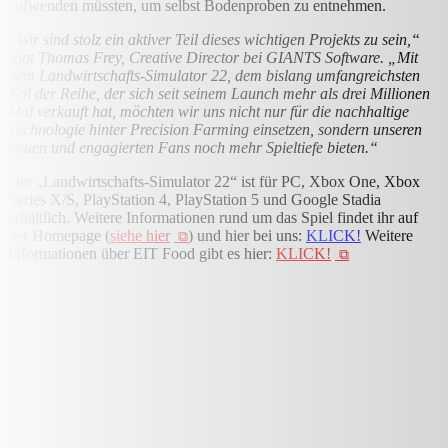
aufwenden müssten, um selbst Bodenproben zu entnehmen.
„Wir sind stolz ein aktiver Teil dieses wichtigen Projekts zu sein,“
sagt Thomas Frey, Creative Director bei GIANTS Software. „Mit
dem Landwirtschafts-Simulator 22, dem bislang umfangreichsten
Teil der Reihe, der sich seit seinem Launch mehr als drei Millionen
Mal verkauft hat, möchten wir uns nicht nur für die nachhaltige
Technologie hinter Precision Farming einsetzen, sondern unseren
treuen und engagierten Fans noch mehr Spieltiefe bieten.“
Der „Landwirtschafts-Simulator 22“ ist für PC, Xbox One, Xbox
Series X/S, PlayStation 4, PlayStation 5 und Google Stadia
erhältlich. Weitere Informationen rund um das Spiel findet ihr auf
der Homepage (
siehe hier
) und hier bei uns:
KLICK!
Weitere
Informationen über EIT Food gibt es hier:
KLICK!