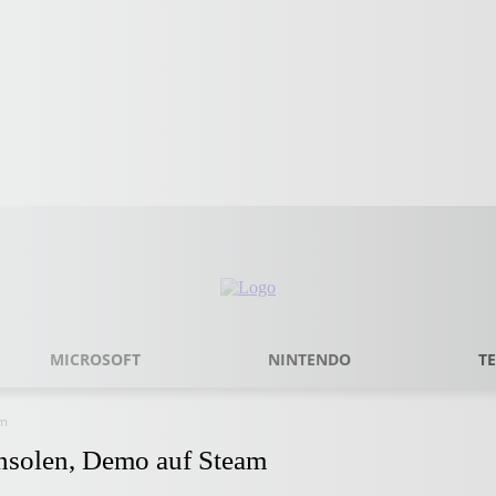
MICROSOFT
NINTENDO
T
am
nsolen, Demo auf Steam