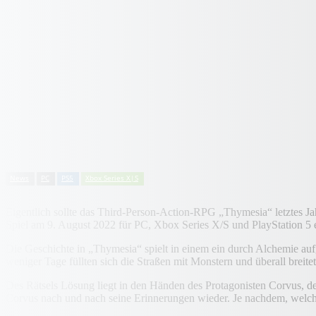
News
PC
PS5
Xbox Series X|S
Eigentlich sollte das Third-Person-Action-RPG „Thymesia“ letztes J
Spiel am 9. August 2022 für PC, Xbox Series X/S und PlayStation 5 
Die Geschichte in „Thymesia“ spielt in einem ein durch Alchemie aufge
weniger Tage füllten sich die Straßen mit Monstern und überall breite
Des Rätsels Lösung liegt in den Händen des Protagonisten Corvus, der 
Corvus nach und nach seine Erinnerungen wieder. Je nachdem, welche