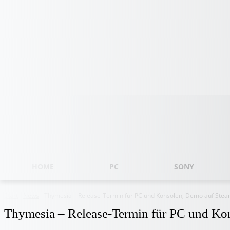
Sonntag, August 9, 2026
HOME
PC
SONY
Start
News
Thymesia – Release-Termin für PC und Konsolen, Demo auf Ste
Thymesia – Release-Termin für PC und Ko