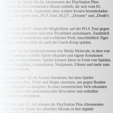
Sony hat die Spiele für die Abonnenten des PlayStation Plus-
Dienstes für den kommenden Monat enthüllt, die sich vom 01.
August bis zum 04. September ohne weitere Kosten herunterladen
lassen. Die Spiele sind „PGA Tour 2K23“, „Dreams“ und „Death’s
Door“.
„PGA Tour 2K23“ bietet die Möglichkeit, auf der PGA Tour gegen
Tour-Profis anzutreten und neue Rivalitäten aufzubauen. Zusätzlich
kann man als männlicher und weiblicher Profi, einschließlich Tiger
Woods, sowohl online als auch im Couch-Koop spielen.
„Dreams“ ist ein Spieleuniversum von Media Molecule, in dem von
der Community erstellte Spiele erkundet und eigene Kreationen
gestaltet werden können. Spieler können Ideen in Form von Spielen,
Musik, Gemälden, Animationen, Skulpturen, Filmen und mehr zum
Leben erwecken.
„Death’s Door“ ist ein Action-Abenteuer, bei dem Spieler
Nahkampfwaffen, Pfeile und Magie einsetzen, um gegen Bestien
und Halbgötter zu kämpfen. In einer isometrischen Welt erkunden
sie ein Land voller geheimnisvoller Bewohner und enthüllen
zahlreiche Geheimnisse.
Noch bis zum 31. Juli können die PlayStation Plus-Abonnenten
unter euch die Spiele des aktuellen Monats in ihre digitale