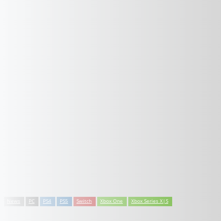
News
PC
PS4
PS5
Switch
Xbox One
Xbox Series X|S