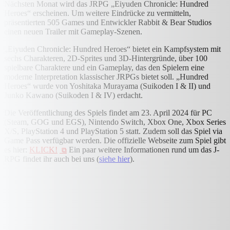
Nächsten Monat wird das JRPG „Eiyuden Chronicle: Hundred
Heroes“ erscheinen. Um weitere Eindrücke zu vermitteln,
präsentierten 505 Games und Entwickler Rabbit & Bear Studios
einen neuen Trailer mit Gameplay-Szenen.
„Eiyuden Chronicle: Hundred Heroes“ bietet ein Kampfsystem mit
sechs Charakteren, 2D-Sprites und 3D-Hintergründe, über 100
spielbare Charaktere und ein Gameplay, das den Spielern eine
moderne Interpretation klassischer JRPGs bietet soll. „Hundred
Heroes“ wurde von Yoshitaka Murayama (Suikoden I & II) und
Junko Kawano (Suikoden I & IV) erdacht.
Die Veröffentlichung des Spiels findet am 23. April 2024 für PC
(Steam, GOG und EGS), Nintendo Switch, Xbox One, Xbox Series
X/S, PlayStation 4 und PlayStation 5 statt. Zudem soll das Spiel via
Game Pass verfügbar werden. Die offizielle Webseite zum Spiel gibt
es hier:
KLICK!
Ein paar weitere Informationen rund um das J-
RPG findet ihr auch bei uns (
siehe hier
).