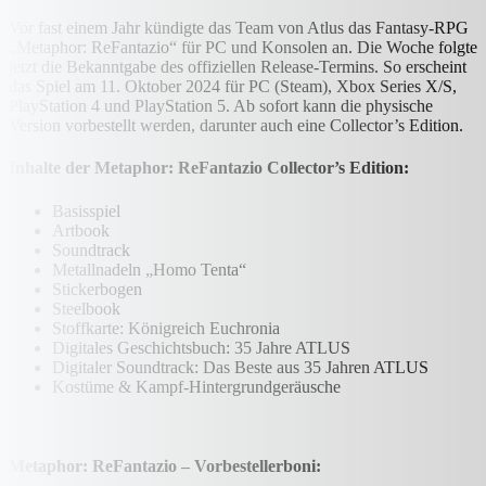
Vor fast einem Jahr kündigte das Team von Atlus das Fantasy-RPG
„Metaphor: ReFantazio“ für PC und Konsolen an. Die Woche folgte
jetzt die Bekanntgabe des offiziellen Release-Termins. So erscheint
das Spiel am 11. Oktober 2024 für PC (Steam), Xbox Series X/S,
PlayStation 4 und PlayStation 5. Ab sofort kann die physische
Version vorbestellt werden, darunter auch eine Collector’s Edition.
Inhalte der Metaphor: ReFantazio Collector’s Edition:
Basisspiel
Artbook
Soundtrack
Metallnadeln „Homo Tenta“
Stickerbogen
Steelbook
Stoffkarte: Königreich Euchronia
Digitales Geschichtsbuch: 35 Jahre ATLUS
Digitaler Soundtrack: Das Beste aus 35 Jahren ATLUS
Kostüme & Kampf-Hintergrundgeräusche
Metaphor: ReFantazio – Vorbestellerboni: