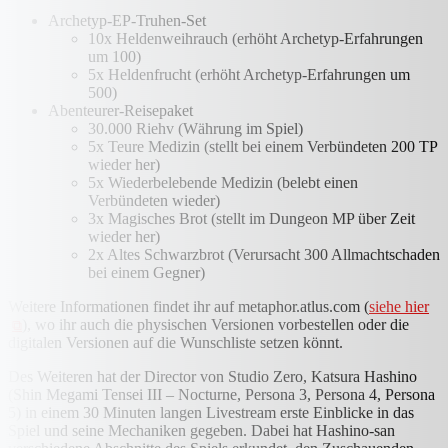
Archetyp-EP-Truhen-Set
10x Heldenweihrauch (erhöht Archetyp-Erfahrungen
um 100)
5x Heldenfrucht (erhöht Archetyp-Erfahrungen um
500)
Abenteurer-Reisepaket
30.000 Riehv (Währung im Spiel)
5x Teure Medizin (stellt bei einem Verbündeten 200 TP
wieder her)
5x Wiederbelebende Medizin (belebt einen
Verbündeten wieder)
3x Magisches Brot (stellt im Dungeon MP über Zeit
wieder her)
2x Altes Schwarzbrot (Verursacht 300 Allmachtschaden
bei einem Gegner)
Weitere Informationen findet ihr auf metaphor.atlus.com (
siehe hier
), wo ihr auch die physischen Versionen vorbestellen oder die
digitalen Versionen auf die Wunschliste setzen könnt.
Des Weiteren hat der Director von Studio Zero, Katsura Hashino
(Shin Megami Tensei III – Nocturne, Persona 3, Persona 4, Persona
5) in einem 30 Minuten langen Livestream erste Einblicke in das
Spiel und seine Mechaniken gegeben. Dabei hat Hashino-san