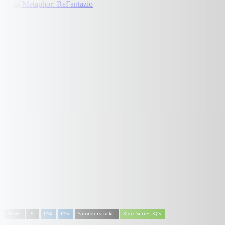
News
PC
PS4
PS5
Sammlerstücke
Xbox Series X|S