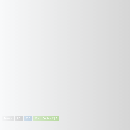
News
PC
PS5
Xbox Series X|S