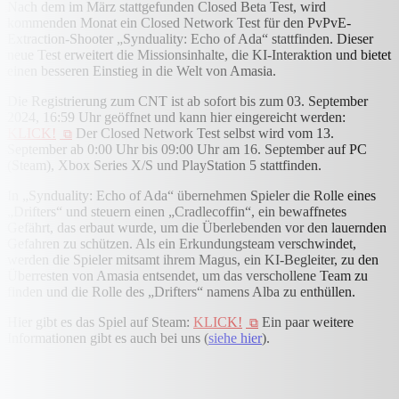
Nach dem im März stattgefunden Closed Beta Test, wird
kommenden Monat ein Closed Network Test für den PvPvE-
Extraction-Shooter „Synduality: Echo of Ada“ stattfinden. Dieser
neue Test erweitert die Missionsinhalte, die KI-Interaktion und bietet
einen besseren Einstieg in die Welt von Amasia.
Die Registrierung zum CNT ist ab sofort bis zum 03. September
2024, 16:59 Uhr geöffnet und kann hier eingereicht werden:
KLICK!
Der Closed Network Test selbst wird vom 13.
September ab 0:00 Uhr bis 09:00 Uhr am 16. September auf PC
(Steam), Xbox Series X/S und PlayStation 5 stattfinden.
In „Synduality: Echo of Ada“ übernehmen Spieler die Rolle eines
„Drifters“ und steuern einen „Cradlecoffin“, ein bewaffnetes
Gefährt, das erbaut wurde, um die Überlebenden vor den lauernden
Gefahren zu schützen. Als ein Erkundungsteam verschwindet,
werden die Spieler mitsamt ihrem Magus, ein KI-Begleiter, zu den
Überresten von Amasia entsendet, um das verschollene Team zu
finden und die Rolle des „Drifters“ namens Alba zu enthüllen.
Hier gibt es das Spiel auf Steam:
KLICK!
Ein paar weitere
Informationen gibt es auch bei uns (
siehe hier
).