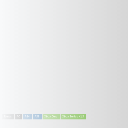
News
PC
PS4
PS5
Xbox One
Xbox Series X|S