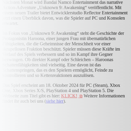
Nächsten Monat wird Bandai Namco Entertainment das narrative
Action-Adventure „Unknown 9: Awakening“ veröffentlicht. Mit
einem neuen Trailer bietet Entwicklerstudio Reflector Entertainment
jetzt einen Überblick davon, was die Spieler auf PC und Konsolen
erwartet.
Im Fokus von „Unknown 9: Awakening“ steht die Geschichte der
Protagonistin Haroona, einer jungen Frau mit übernatürlichen
Fähigkeiten, die die Geheimnisse der Menschheit vor einer
skrupellosen Fraktion beschützt. Spieler müssen diese Kräfte im
Verlauf des Spiels verbessern und so im Kampf ihre Gegner
bezwingen. Ob direkter Kampf oder Schleichen – Haroonas
Schattenfähigkeiten sind vielseitig. Eine davon ist das
Schattenspringen, das es den Spielern ermöglicht, Feinde zu
kontrollieren und so Kettenreaktionen auszulösen.
Das Spiel erscheint am 18. Oktober 2024 für PC (Steam), Xbox
One, Xbox Series X/S, PlayStation 4 und PlayStation 5. Die
Webseite zum Titel gibt es hier:
KLICK!
Weitere Informationen
findet ihr auch bei uns (
siehe hier
).