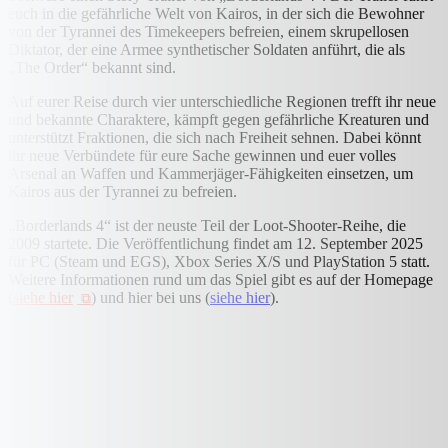
euch in die gefährliche Welt von Kairos, in der sich die Bewohner
von der Tyrannei des Timekeepers befreien, einem skrupellosen
Diktator, der eine Armee synthetischer Soldaten anführt, die als
„The Order“ bekannt sind.
Auf eurer Reise durch vier unterschiedliche Regionen trefft ihr neue
und bekannte Charaktere, kämpft gegen gefährliche Kreaturen und
unterstützt Fraktionen, die sich nach Freiheit sehnen. Dabei könnt
ihr neue Verbündete für eure Sache gewinnen und euer volles
Arsenal an Waffen und Kammerjäger-Fähigkeiten einsetzen, um
Kairos aus der Tyrannei zu befreien.
„Borderlands 4“ ist der neuste Teil der Loot-Shooter-Reihe, die
2009 startete. Die Veröffentlichung findet am 12. September 2025
für PC (Steam und EGS), Xbox Series X/S und PlayStation 5 statt.
Weitere Informationen rund um das Spiel gibt es auf der Homepage
(
siehe hier
) und hier bei uns (
siehe hier
).