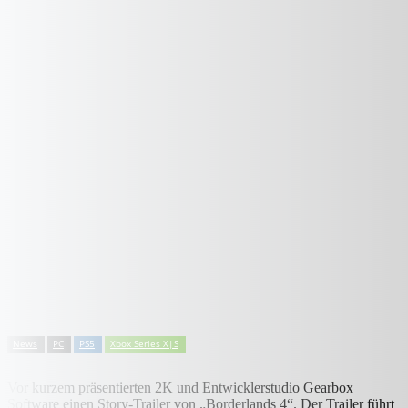
News
PC
PS5
Xbox Series X|S
Vor kurzem präsentierten 2K und Entwicklerstudio Gearbox
Software einen Story-Trailer von „Borderlands 4“. Der Trailer führt