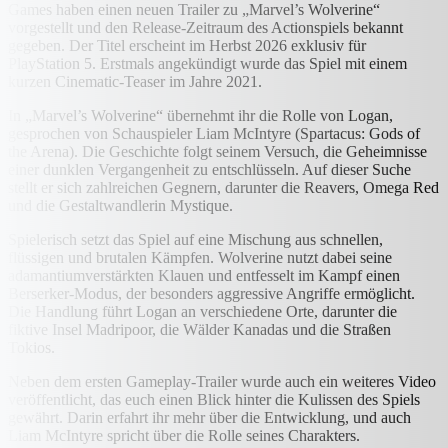
Games haben einen neuen Trailer zu „Marvel’s Wolverine“
vorgestellt und den Release-Zeitraum des Actionspiels bekannt
gegeben. Der Titel erscheint im Herbst 2026 exklusiv für
PlayStation 5. Erstmals angekündigt wurde das Spiel mit einem
kurzen Cinematic-Teaser im Jahre 2021.
In „Marvel’s Wolverine“ übernehmt ihr die Rolle von Logan,
gesprochen von Schauspieler Liam McIntyre (Spartacus: Gods of
the Arena). Die Geschichte folgt seinem Versuch, die Geheimnisse
einer dunklen Vergangenheit zu entschlüsseln. Auf dieser Suche
stellt er sich zahlreichen Gegnern, darunter die Reavers, Omega Red
und die Gestaltwandlerin Mystique.
Spielerisch setzt das Spiel auf eine Mischung aus schnellen,
flüssigen und brutalen Kämpfen. Wolverine nutzt dabei seine
adamantiumverstärkten Klauen und entfesselt im Kampf einen
Berserker-Modus, der besonders aggressive Angriffe ermöglicht.
Die Handlung führt Logan an verschiedene Orte, darunter die
fiktive Insel Madripoor, die Wälder Kanadas und die Straßen
Tokios.
Neben dem ersten Gameplay-Trailer wurde auch ein weiteres Video
veröffentlicht, das euch einen Blick hinter die Kulissen des Spiels
gewährt. Darin erfahrt ihr mehr über die Entwicklung, und auch
Liam McIntyre spricht über die Rolle seines Charakters.