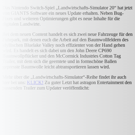
Das Nintendo Switch-Spiel „Landwirtschafts-Simulator 20“ hat jetzt
von GIANTS Software ein neues Update erhalten. Neben Bug-
Fixes und weiteren Optimierungen gibt es neue Inhalte für die
digitalen Landwirte.
Bei dem neuen Content handelt es sich zwei neue Fahrzeuge für den
Fuhrpark, mit denen euch die Arbeit auf den Baumwollfeldern des
idyllischen Bluelake Valley noch effizienter von der Hand gehen
wird. Es handelt es sich dabei um den John Deere CP690
Baumwollpflücker und den McCormick Industries Cotton Tag
Trailer, mit dem sich die geerntete und in formschöne Ballen
gepresste Baumwolle leicht abtransportieren lassen wird.
Mehr über die „Landwirtschafts-Simulator“-Reihe findet ihr auch
hier bei uns:
KLICK!
Zu guter Letzt hat astragon Entertainment den
passenden Trailer zum Updater veröffentlicht: