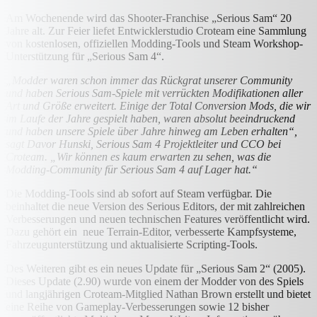
Am Wochenende wird das Shooter-Franchise „Serious Sam“ 20
Jahre alt. Zur Feier liefet Entwicklerstudio Croteam eine Sammlung
von kostenlosen, offiziellen Modding-Tools und Steam Workshop-
Unterstützung für „Serious Sam 4“.
„Modder waren schon immer das Rückgrat unserer Community
und haben Serious Sam-Spiele mit verrückten Modifikationen aller
Art und Größe erweitert. Einige der Total Conversion Mods, die wir
im Laufe der Jahre gespielt haben, waren absolut beeindruckend
und haben unsere Spiele über Jahre hinweg am Leben erhalten“,
sagt Davor Hunski, Serious Sam 4 Projektleiter und CCO bei
Croteam. „Wir können es kaum erwarten zu sehen, was die
Modding-Community für Serious Sam 4 auf Lager hat.“
Die Modding-Tools sind ab sofort auf Steam verfügbar. Die
beinhaltet die neue Version des Serious Editors, der mit zahlreichen
Verbesserungen und neuen technischen Features veröffentlicht wird.
Dazu gehört ein neue Terrain-Editor, verbesserte Kampfsysteme,
Fahrzeugunterstützung und aktualisierte Scripting-Tools.
Des Weiteren gibt es ein neues Update für „Serious Sam 2“ (2005).
Dieses Update (2.90) wurde von einem der Modder von des Spiels
und langjährigen Croteam-Mitglied Nathan Brown erstellt und bietet
eine Reihe von Gameplay-Verbesserungen sowie 12 bisher