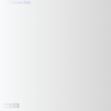
News
PC