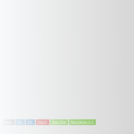
News
PS4
PS5
Switch
Xbox One
Xbox Series X|S