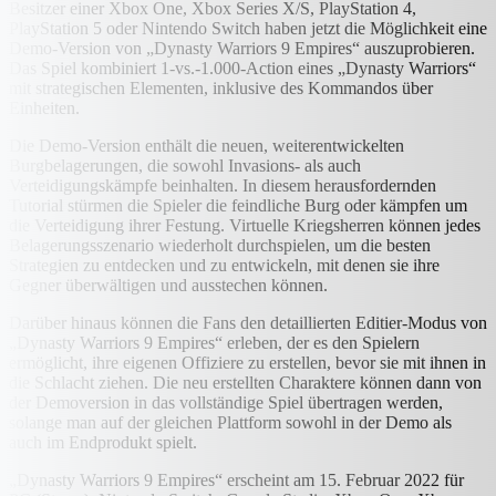
Besitzer einer Xbox One, Xbox Series X/S, PlayStation 4,
PlayStation 5 oder Nintendo Switch haben jetzt die Möglichkeit eine
Demo-Version von „Dynasty Warriors 9 Empires“ auszuprobieren.
Das Spiel kombiniert 1-vs.-1.000-Action eines „Dynasty Warriors“
mit strategischen Elementen, inklusive des Kommandos über
Einheiten.
Die Demo-Version enthält die neuen, weiterentwickelten
Burgbelagerungen, die sowohl Invasions- als auch
Verteidigungskämpfe beinhalten. In diesem herausfordernden
Tutorial stürmen die Spieler die feindliche Burg oder kämpfen um
die Verteidigung ihrer Festung. Virtuelle Kriegsherren können jedes
Belagerungsszenario wiederholt durchspielen, um die besten
Strategien zu entdecken und zu entwickeln, mit denen sie ihre
Gegner überwältigen und ausstechen können.
Darüber hinaus können die Fans den detaillierten Editier-Modus von
„Dynasty Warriors 9 Empires“ erleben, der es den Spielern
ermöglicht, ihre eigenen Offiziere zu erstellen, bevor sie mit ihnen in
die Schlacht ziehen. Die neu erstellten Charaktere können dann von
der Demoversion in das vollständige Spiel übertragen werden,
solange man auf der gleichen Plattform sowohl in der Demo als
auch im Endprodukt spielt.
„Dynasty Warriors 9 Empires“ erscheint am 15. Februar 2022 für