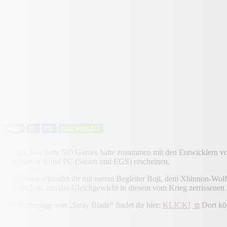
News
PC
PS5
Xbox Series X|S
Letztes Jahr hatte 505 Games hatte zusammen mit den Entwicklern vo
PlayStation 5 und PC (Steam und EGS) erscheinen.
Als Spieler erkundet ihr mit eurem Begleiter Boji, dem Xhinnon-Wolf, 
beherrschen, um das Gleichgewicht in diesem vom Krieg zerrissenen 
Die Homepage von „Stray Blade“ findet ihr hier:
KLICK!
Dort kön