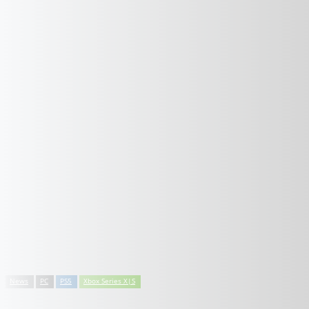
News
PC
PS5
Xbox Series X|S