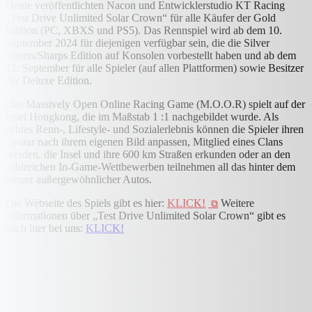
Heute veröffentlichten Nacon und Entwicklerstudio KT Racing
„Test Drive Unlimited Solar Crown“ für alle Käufer der Gold
Edition (PC, XBXS und PS5). Das Rennspiel wird ab dem 10.
September 2024 für diejenigen verfügbar sein, die die Silver
Streets/Sharps Edition auf Konsolen vorbestellt haben und ab dem
12. September für alle Spieler (auf allen Plattformen) sowie Besitzer
der Deluxe Edition.
Das Massively Open Online Racing Game (M.O.O.R) spielt auf der
Insel Hongkong, die im Maßstab 1 :1 nachgebildet wurde. Als
echtes Renn-, Lifestyle- und Sozialerlebnis können die Spieler ihren
Avatar nach ihrem eigenen Bild anpassen, Mitglied eines Clans
werden, die Insel und ihre 600 km Straßen erkunden oder an den
zahlreichen In-Game-Wettbewerben teilnehmen all das hinter dem
Steuer außergewöhnlicher Autos.
Die Webseite des Spiels gibt es hier:
KLICK!
Weitere
Informationen über „Test Drive Unlimited Solar Crown“ gibt es
auch hier bei uns:
KLICK!