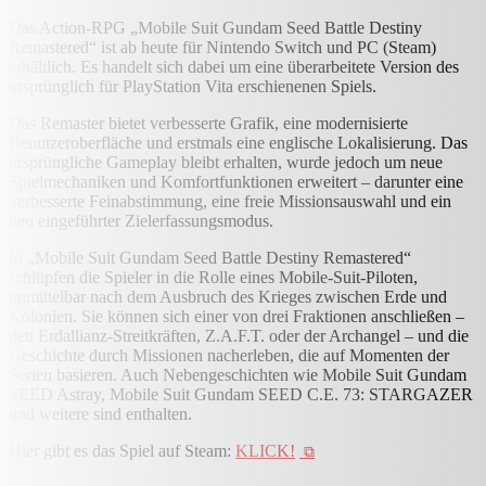
Das Action-RPG „Mobile Suit Gundam Seed Battle Destiny
Remastered“ ist ab heute für Nintendo Switch und PC (Steam)
erhältlich. Es handelt sich dabei um eine überarbeitete Version des
ursprünglich für PlayStation Vita erschienenen Spiels.
Das Remaster bietet verbesserte Grafik, eine modernisierte
Benutzeroberfläche und erstmals eine englische Lokalisierung. Das
ursprüngliche Gameplay bleibt erhalten, wurde jedoch um neue
Spielmechaniken und Komfortfunktionen erweitert – darunter eine
verbesserte Feinabstimmung, eine freie Missionsauswahl und ein
neu eingeführter Zielerfassungsmodus.
In „Mobile Suit Gundam Seed Battle Destiny Remastered“
schlüpfen die Spieler in die Rolle eines Mobile-Suit-Piloten,
unmittelbar nach dem Ausbruch des Krieges zwischen Erde und
Kolonien. Sie können sich einer von drei Fraktionen anschließen –
den Erdallianz-Streitkräften, Z.A.F.T. oder der Archangel – und die
Geschichte durch Missionen nacherleben, die auf Momenten der
Serien basieren. Auch Nebengeschichten wie Mobile Suit Gundam
SEED Astray, Mobile Suit Gundam SEED C.E. 73: STARGAZER
und weitere sind enthalten.
Hier gibt es das Spiel auf Steam:
KLICK!