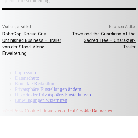
Quelle: Pressemitteilung
Vorheriger Artikel
Nächster Artikel
RoboCop: Rogue City –
Towa and the Guardians of the
Unfinished Business – Trailer
Sacred Tree – Charakter-
von der Stand-Alone
Trailer
Erweiterung
Impressum
Datenschutz
Kontakt / Redaktion
Privatsphäre-Einstellungen ändern
Historie der Privatsphäre-Einstellungen
Einwilligungen widerrufen
WordPress Cookie Hinweis von Real Cookie Banner