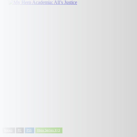
News
PC
PS5
Xbox Series X|S