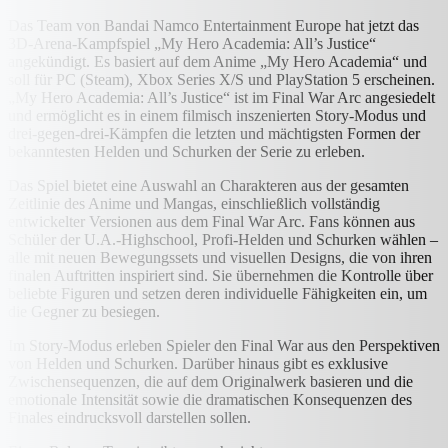
Das Team von Bandai Namco Entertainment Europe hat jetzt das
3D-Arena-Kampfspiel „My Hero Academia: All’s Justice“
angekündigt. Es basiert auf dem Anime „My Hero Academia“ und
soll für PC (Steam), Xbox Series X/S und PlayStation 5 erscheinen.
„My Hero Academia: All’s Justice“ ist im Final War Arc angesiedelt
und ermöglicht es in einem filmisch inszenierten Story-Modus und
drei-gegen-drei-Kämpfen die letzten und mächtigsten Formen der
bekanntesten Helden und Schurken der Serie zu erleben.
Das Spiel bietet eine Auswahl an Charakteren aus der gesamten
Zeitlinie des Anime und Mangas, einschließlich vollständig
entwickelter Versionen aus dem Final War Arc. Fans können aus
Schüler der U.A.-Highschool, Profi-Helden und Schurken wählen –
alle mit neuen Bewegungssets und visuellen Designs, die von ihren
finalen Auftritten inspiriert sind. Sie übernehmen die Kontrolle über
beliebte Figuren und setzen deren individuelle Fähigkeiten ein, um
die Gegner zu besiegen.
Im Story-Modus erleben Spieler den Final War aus den Perspektiven
von Helden und Schurken. Darüber hinaus gibt es exklusive
Zwischensequenzen, die auf dem Originalwerk basieren und die
emotionale Intensität sowie die dramatischen Konsequenzen des
Finales eindrucksvoll darstellen sollen.