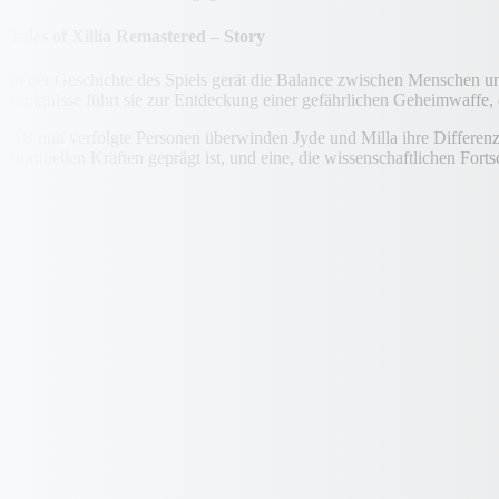
Tales of Xillia Remastered – Story
In der Geschichte des Spiels gerät die Balance zwischen Menschen und 
Ereignisse führt sie zur Entdeckung einer gefährlichen Geheimwaffe, 
Als nun verfolgte Personen überwinden Jyde und Milla ihre Differenze
spirituellen Kräften geprägt ist, und eine, die wissenschaftlichen Fo