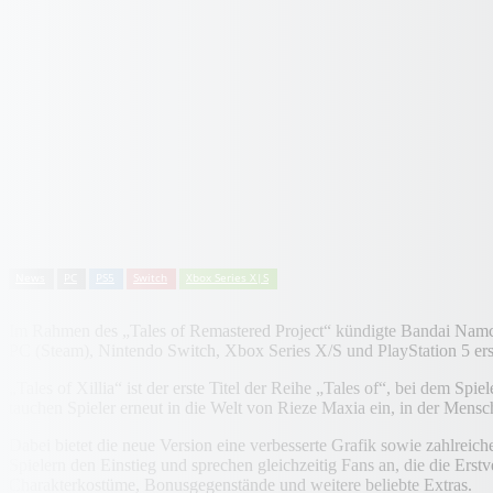
News
PC
PS5
Switch
Xbox Series X|S
Im Rahmen des „Tales of Remastered Project“ kündigte Bandai Namco 
PC (Steam), Nintendo Switch, Xbox Series X/S und PlayStation 5 er
„Tales of Xillia“ ist der erste Titel der Reihe „Tales of“, bei dem S
tauchen Spieler erneut in die Welt von Rieze Maxia ein, in der Men
Dabei bietet die neue Version eine verbesserte Grafik sowie zahlre
Spielern den Einstieg und sprechen gleichzeitig Fans an, die die Erstv
Charakterkostüme, Bonusgegenstände und weitere beliebte Extras.