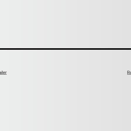
iler
R