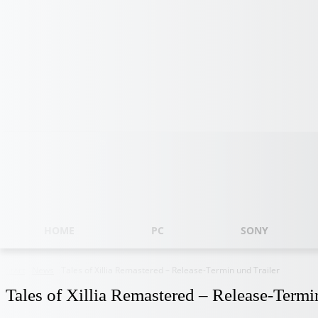
Donnerstag, August 6, 2026
HOME
PC
SONY
Start
News
Tales of Xillia Remastered – Release-Termin und Trailer
Tales of Xillia Remastered – Release-Termi