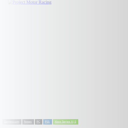
Gamescom
News
PC
PS5
Xbox Series X|S