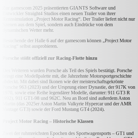
Zur gamescom 2025 präsentierten GIANTS Software und
Entwickler Straight4 Studios einen neuen Trailer von ihrer
Rennsimulation „Project Motor Racing“. Der Trailer liefert nicht nur
Szenen aus dem Spiel, sondern auch Eindrücke von dem
dynamischen Wetter mehr.
Besuchende der Halle 6 auf der gamescom können „Project Motor
Racing“ selbst ausprobieren.
Porsche stößt offiziell zur Racing-Flotte hinzu
Des Weiteren wurden Porsche als Teil des Spiels bestätigt. Porsche
bringt eine Modellpalette mit, die Jahrzehnte Motorsportgeschichte
abdeckt. Mit dabei sind Ikonen wie der meisterschaftsgekrönte
Porsche 963 (2023) und der Ursprung einer Dynastie, der 917K von
1970, sowie eine Reihe legendärer Modelle, darunter: 911 GT3 R
(992), 911 GT1-98 und 962C. Neu an Bord sind außerdem Aston
Martin (das 2025er Aston Martin Valkyrie Hypercar und der AMR
Vantage GT3) sowie der Ford Mustang GT4 (2024).
Project Motor Racing – Historische Klassen
Zwei der ruhmreichsten Epochen des Sportwagensports – GT1 und