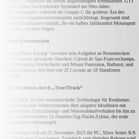
Gruppe C – ergänzen die bereits angekündigten Rennklassen. GT1
steht für rohes, hochriskantes Spektakel der 90er-Jahre-
Supersportwagen, während die Gruppe C die goldene Ära des
Prototypen-Langstreckenrennsports zurückbringt. Insgesamt sind
damit 9 Rennklassen enthüllt, die ein halbes Jahrhundert Motorsport
abdecken – weitere folgen.
Weitere Rennstrecken
„Project Motor Racing“ erweitert sein Aufgebot an Rennstrecken
um drei weitere gescannte Strecken: Circuit de Spa-Francorchamps,
die Nürburgring Nordschleife und Mount Panorama, Bathurst, und
bestätigt zugleich den Start mit 28 Layouts an 18 Standorten
weltweit.
Mehr Realismus durch „True2Track“
„True2Track“ ist eine neuentwickelte Technologie für Realismus:
von dynamischen Wettersystemen über adaptive Ideallinien mit
authentischem Abtrocknungs- und Wasserablaufverhalten bis hin zu
einem synchronisierten 24-Stunden-Tag-Nacht-Zyklus, der reale
Bedingungen widerspiegelt.
Das Rennspiel soll am 25 November 2025 für PC, Xbox Series X/S
und PlayStation 5 erscheinen. Zeitgleich zum digitalen Release wird