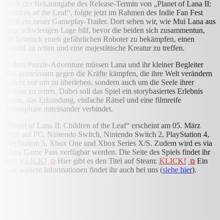
Nach der Bekanntgabe des Release-Termin von „Planet of Lana II:
Children of the Leaf“, folgte jetzt im Rahmen des Indie Fan Fest
2026 ein neuer Gameplay-Trailer. Dort sehen wir, wie Mui Lana aus
einer schwierigen Lage hilf, bevor die beiden sich zusammentun,
um heimlich einen gefährlichen Roboter zu bekämpfen, einen
Freund zu retten und eine majestätische Kreatur zu treffen.
In dem Puzzle-Adventure müssen Lana und ihr kleiner Begleiter
Mui gemeinsam gegen die Kräfte kämpfen, die ihre Welt verändern
– nicht nur um zu überleben, sondern auch um die Seele ihrer
Heimat zu retten. Dabei soll das Spiel ein storybasiertes Erlebnis
bieten, das Erkundung, einfache Rätsel und eine filmreife
Atmosphäre miteinander verbindet.
„Planet of Lana II: Children of the Leaf“ erscheint am 05. März
2026 auf PC, Nintendo Switch, Nintendo Switch 2, PlayStation 4,
PlayStation 5, Xbox One und Xbox Series X/S. Zudem wird es via
Xbox Game Pass verfügbar werden. Die Seite des Spiels findet ihr
hier:
KLICK!
Hier gibt es den Titel auf Steam:
KLICK!
Ein
paar weitere Informationen findet ihr auch bei uns (
siehe hier
).