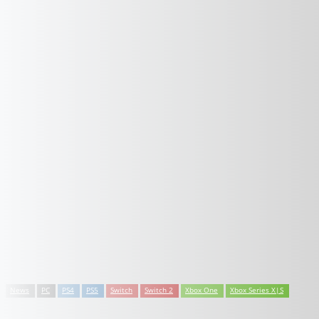
News
PC
PS4
PS5
Switch
Switch 2
Xbox One
Xbox Series X|S