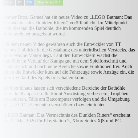
News
PC
PS5
Xbox Series X|S
Warner Bros. Games hat ein neues Video zu „LEGO Batman: Das
Vermächtnis des Dunklen Ritters“ veröffentlicht. Im Mittelpunkt
steht diesmal die Bathöhle, die im kommenden Spiel deutlich
umfangreicher ausgebaut wurde.
Mit dem neuen Video gewähren euch die Entwickler von TT
Games Einblicke in die Gestaltung des unterirdischen Verstecks, das
unter Wayne Manor liegt. Laut den Entwicklern wächst die
Bathöhle im Verlauf der Kampagne mit dem Spielfortschritt und
schaltet nach und nach neue Bereiche sowie Funktionen frei. Auch
gehen die Entwickler kurz auf die Fahrzeuge sowie Anzüge ein, die
ihr im Verlauf des Spiels freischalten könnt.
Darüber hinaus lassen sich verschiedene Bereiche der Bathöhle
individuell anpassen. Ihr könnt Ausrüstung verbessern, Trophäen
präsentieren, Fälle am Batcomputer verfolgen und die Umgebung
mit „LEGO“-Elementen verschönern bzw. einrichten.
„LEGO Batman: Das Vermächtnis des Dunklen Ritters“ erscheint
am 22. Mai 2026 für PlayStation 5, Xbox Series X|S und PC.