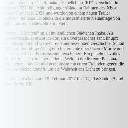
bekannt gegeben. Das Remake des beliebten JRPGs erscheint im
Februar 2027. Die Ankündigung erfolgte im Rahmen des Xbox
Games Showcase 2026 und wurde von einem neuen Trailer
begleitet, der neue Einblicke in die modernisierte Neuauflage von
Inaba und seinen Bewohnern liefert.
„Persona 4 Revival“ spielt im ländlichen Städtchen Inaba. Als
Austauschschüler erlebt ihr dort ein unvergessliches Jahr, knüpft
Freundschaften und werdet Teil einer fesselnden Geschichte. Schon
bald wird der ruhige Alltag durch Gerüchte über bizarre Morde und
einen mysteriösen Fernsehsender erschüttert. Ein geheimnisvolles
Portal öffnet sich zu einer anderen Welt, in der ihr eure Persona-
Fähigkeiten entdeckt und gemeinsam mit euren Freunden gegen die
dunklen Mächte kämpft, um die Wahrheit ans Licht zu bringen.
Das Spiel erscheint am 18. Februar 2027 für PC, PlayStation 5 und
Xbox Series X|S