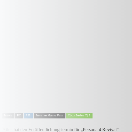
News
PC
PS5
Summer Game Fest
Xbox Series X|S
Atlus hat den Veröffentlichungstermin für „Persona 4 Revival“