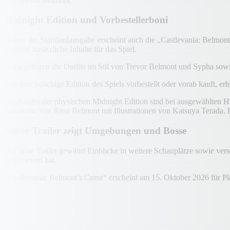
von Trevor Belmont.
Midnight Edition und Vorbestellerboni
Neben der Standardausgabe erscheint auch die „Castlevania: Belmont
mehrere zusätzliche Inhalte für das Spiel.
Dazu gehören die Outfits im Stil von Trevor Belmont und Sypha sowie
Wer eine beliebige Edition des Spiels vorbestellt oder vorab kauft, er
Für Käufer der physischen Midnight Edition sind bei ausgewählten H
Tarotkarte von Rose Belmont mit Illustrationen von Katsuya Terada. 
Neuer Trailer zeigt Umgebungen und Bosse
Der neue Trailer gewährt Einblicke in weitere Schauplätze sowie ver
beigesteuert hat.
„Castlevania: Belmont’s Curse“ erscheint am 15. Oktober 2026 für P