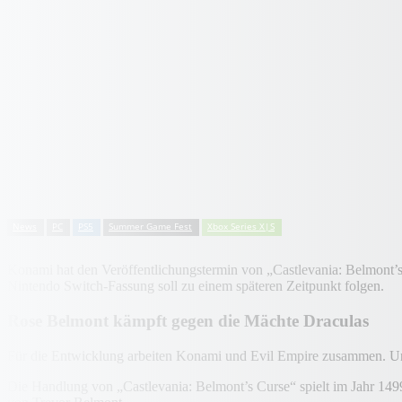
News
PC
PS5
Summer Game Fest
Xbox Series X|S
Konami hat den Veröffentlichungstermin von „Castlevania: Belmont’
Nintendo Switch-Fassung soll zu einem späteren Zeitpunkt folgen.
Rose Belmont kämpft gegen die Mächte Draculas
Für die Entwicklung arbeiten Konami und Evil Empire zusammen. Un
Die Handlung von „Castlevania: Belmont’s Curse“ spielt im Jahr 1499 