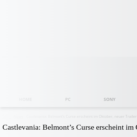
Samstag, August 8, 2026
HOME
PC
SONY
Start
News
Castlevania: Belmont’s Curse erscheint im Oktober, neuer Trailer
Castlevania: Belmont’s Curse erscheint im 