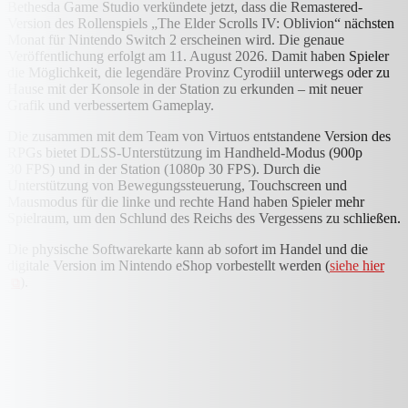
Bethesda Game Studio verkündete jetzt, dass die Remastered-
Version des Rollenspiels „The Elder Scrolls IV: Oblivion“ nächsten
Monat für Nintendo Switch 2 erscheinen wird. Die genaue
Veröffentlichung erfolgt am 11. August 2026. Damit haben Spieler
die Möglichkeit, die legendäre Provinz Cyrodiil unterwegs oder zu
Hause mit der Konsole in der Station zu erkunden – mit neuer
Grafik und verbessertem Gameplay.
Die zusammen mit dem Team von Virtuos entstandene Version des
RPGs bietet DLSS-Unterstützung im Handheld-Modus (900p
30 FPS) und in der Station (1080p 30 FPS). Durch die
Unterstützung von Bewegungssteuerung, Touchscreen und
Mausmodus für die linke und rechte Hand haben Spieler mehr
Spielraum, um den Schlund des Reichs des Vergessens zu schließen.
Die physische Softwarekarte kann ab sofort im Handel und die
digitale Version im Nintendo eShop vorbestellt werden (
siehe hier
).