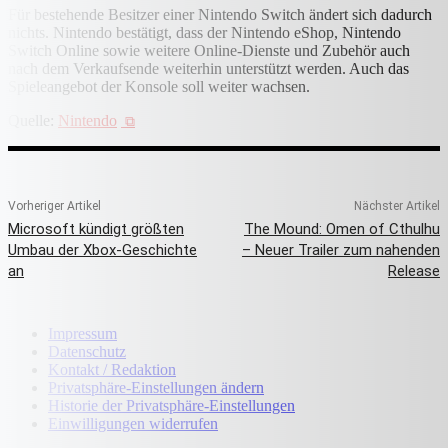
Für bestehende Besitzer einer Nintendo Switch ändert sich dadurch
nichts. Nintendo bestätigt, dass der Nintendo eShop, Nintendo
Switch Online sowie weitere Online-Dienste und Zubehör auch
nach dem Verkaufsende weiterhin unterstützt werden. Auch das
Spieleangebot der Konsole soll weiter wachsen.
Quelle:
Nintendo
Vorheriger Artikel
Nächster Artikel
Microsoft kündigt größten
The Mound: Omen of Cthulhu
Umbau der Xbox-Geschichte
– Neuer Trailer zum nahenden
an
Release
Impressum
Datenschutz
Kontakt / Redaktion
Privatsphäre-Einstellungen ändern
Historie der Privatsphäre-Einstellungen
Einwilligungen widerrufen