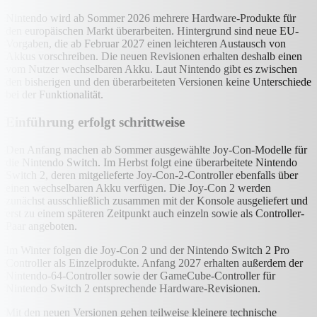
Nintendo wird ab Sommer 2026 mehrere Hardware-Produkte für
den europäischen Markt überarbeiten. Hintergrund sind neue EU-
Vorgaben, die ab Februar 2027 einen leichteren Austausch von
Akkus vorschreiben. Die neuen Revisionen erhalten deshalb einen
vom Nutzer wechselbaren Akku. Laut Nintendo gibt es zwischen
den bisherigen und den überarbeiteten Versionen keine Unterschiede
bei der Funktionalität.
Einführung erfolgt schrittweise
Den Anfang machen ab Sommer ausgewählte Joy-Con-Modelle für
die Nintendo Switch. Im Herbst folgt eine überarbeitete Nintendo
Switch 2, deren mitgelieferte Joy-Con-2-Controller ebenfalls über
einen wechselbaren Akku verfügen. Die Joy-Con 2 werden
zunächst ausschließlich zusammen mit der Konsole ausgeliefert und
erst zu einem späteren Zeitpunkt auch einzeln sowie als Controller-
Paar angeboten.
Im Winter folgen die Joy-Con 2 und der Nintendo Switch 2 Pro
Controller als Einzelprodukte. Anfang 2027 erhalten außerdem der
Nintendo-64-Controller sowie der GameCube-Controller für
Nintendo Switch 2 entsprechende Hardware-Revisionen.
Mit den neuen Versionen gehen teilweise kleinere technische