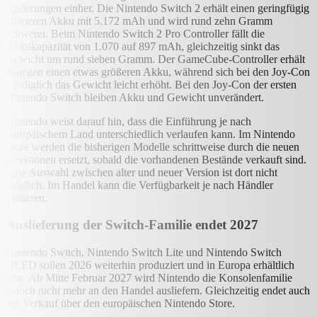
Änderungen einher. Die Nintendo Switch 2 erhält einen geringfügig
kleineren Akku mit 5.172 mAh und wird rund zehn Gramm
schwerer. Beim Nintendo Switch 2 Pro Controller fällt die
Akkukapazität von 1.070 auf 897 mAh, gleichzeitig sinkt das
Gewicht um rund sieben Gramm. Der GameCube-Controller erhält
dagegen einen etwas größeren Akku, während sich bei den Joy-Con
2 lediglich das Gewicht leicht erhöht. Bei den Joy-Con der ersten
Nintendo Switch bleiben Akku und Gewicht unverändert.
Nintendo weist darauf hin, dass die Einführung je nach
europäischem Land unterschiedlich verlaufen kann. Im Nintendo
Store werden die bisherigen Modelle schrittweise durch die neuen
Revisionen ersetzt, sobald die vorhandenen Bestände verkauft sind.
Eine Auswahl zwischen alter und neuer Version ist dort nicht
möglich. Im Handel kann die Verfügbarkeit je nach Händler
variieren.
Auslieferung der Switch-Familie endet 2027
Nintendo Switch, Nintendo Switch Lite und Nintendo Switch
OLED sollen 2026 weiterhin produziert und in Europa erhältlich
sein. Ab Mitte Februar 2027 wird Nintendo die Konsolenfamilie
jedoch nicht mehr an den Handel ausliefern. Gleichzeitig endet auch
der Verkauf über den europäischen Nintendo Store.