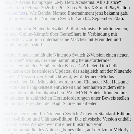
Das 3D-Arena-Kampfspiel „My Hero Academia: All’s Justice“
erschien im Februar 2026 für PC, Xbox Series X/S und PlayStation
5 (
siehe hier
). Wie Bandai Namco Entertainment jetzt bekannt gab,
folgt die Version für Nintendo Switch 2 am 04. September 2026.
Die Version für Nintendo Switch 2 führt exklusive Funktionen ein,
darunter Online-Kämpfe über GameShare in Verbindung mit
GameChat, wodurch unterhaltsame Matches mit Freunden und
Familie möglich sind.
Darüber hinaus enthält die Nintendo Switch 2-Version einen neuen
„Minispiel“-Modus, der eine Sammlung herausfordernder
Aktivitäten mit den Schülern der Klasse 1-A bietet. Durch die
Installation des kostenlosen Updates, das zeitgleich mit der Nintendo
Switch 2-Version veröffentlicht wird, wird der neue Modus
freigeschaltet. Die Minispiele wurden vom Character Mei Hatsume
als virtueller Fähigkeitstest entwickelt und beinhalten zudem eine
Kooperation mit dem ikonischen PAC-MAN. Spieler können ihre
Fähigkeiten in zahlreichen Herausforderungen unter Beweis stellen
und auf das Erreichen der High Scores hinarbeiten.
Das Spiel erscheint für Nintendo Switch 2 in einer Standard-Edition,
Deluxe-Edition und Ultimate-Edition. Die physische Version enthält
ein exklusives Wendecover mit einer Illustration vom
Produktionsstudio des Animes „bones film“, auf der Izuku Midoriya