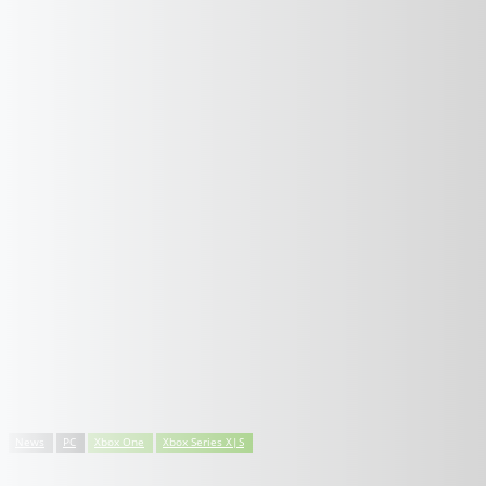
News
PC
Xbox One
Xbox Series X|S