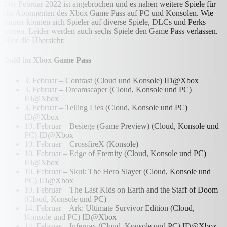
Der Februar 2022 ist angebrochen und es nahen weitere Spiele für
die Abonnenten des Xbox Game Pass auf PC und Konsolen. Wie
immer können sich Spieler auf diverse Spiele, DLCs und Perks
freuen. Leider werden auch sechs Spiele den Game Pass verlassen.
Hier die Übersicht:
Bald im Xbox Game Pass
3. Februar – Contrast (Cloud und Konsole) ID@Xbox
3. Februar – Dreamscaper (Cloud, Konsole und PC)
ID@Xbox
3. Februar – Telling Lies (Cloud, Konsole und PC)
ID@Xbox
10. Februar – Besiege (Game Preview) (Cloud, Konsole und
PC) ID@Xbox
10. Februar – CrossfireX (Konsole)
10. Februar – Edge of Eternity (Cloud, Konsole und PC)
ID@Xbox
10. Februar – Skul: The Hero Slayer (Cloud, Konsole und
PC) ID@Xbox
10. Februar – The Last Kids on Earth and the Staff of Doom
(Cloud, Konsole und PC)
14. Februar – Ark: Ultimate Survivor Edition (Cloud,
Konsole und PC) ID@Xbox
14. Februar – Infernax (Cloud, Konsole und PC) ID@Xbox