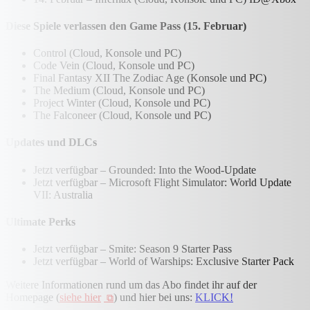
Diese Spiele verlassen den Game Pass (15. Februar)
Control (Cloud, Konsole und PC)
Code Vein (Cloud, Konsole und PC)
Final Fantasy XII The Zodiac Age (Konsole und PC)
The Medium (Cloud, Konsole und PC)
Project Winter (Cloud, Konsole und PC)
The Falconeer (Cloud, Konsole und PC)
Updates und DLCs
Jetzt verfügbar – Grounded: Into the Wood-Update
Jetzt verfügbar – Microsoft Flight Simulator: World Update
VII: Australia
Ultimate Perks
Jetzt verfügbar – Smite: Season 9 Starter Pass
Jetzt verfügbar – World of Warships: Exclusive Starter Pack
Weitere Informationen rund um das Abo findet ihr auf der
Homepage (
siehe hier
) und hier bei uns:
KLICK!