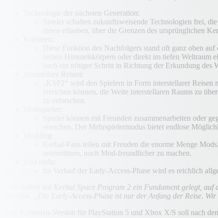
Technologie der nächsten Generation:
Spieler schalten zukunftsweisende Technologien frei, d
ihnen erlauben, über die Grenzen des ursprünglichen Ker
Kolonien:
Diese Funktion des Nachfolgers stand oft ganz oben auf 
fernen Himmelskörpern oder direkt im tiefen Weltraum ei
auch ein nötiger Schritt in Richtung der Erkundung des 
Interstellare Reisen:
„KSP2“ wird den Spielern in Form interstellarer Reisen 
erreichen können, die Weite interstellaren Raums zu üb
zu erforschen.
Mehrspieler:
Spieler können mit Freunden zusammenarbeiten oder geg
erreichen. Der Mehrspielermodus bietet endlose Möglich
Modding:
Kerbal-Fans teilen mit Freuden die enorme Menge Mods, 
unterstützen, noch Mod-freundlicher zu machen.
Und mehr:
Im Verlauf der Early-Access-Phase wird es reichlich al
„Wir haben mit Kerbal Space Program 2 ein Fundament gelegt, auf 
Division. „Die Early-Access-Phase ist nur der Anfang der Reise. Wir 
Eine Konsolen-Version für PlayStation 5 und Xbox X/S soll nach dem