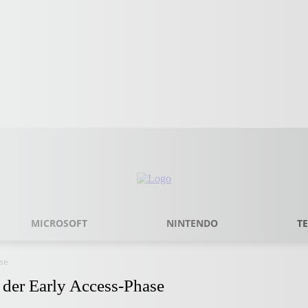
MICROSOFT
NINTENDO
T
ase
 der Early Access-Phase