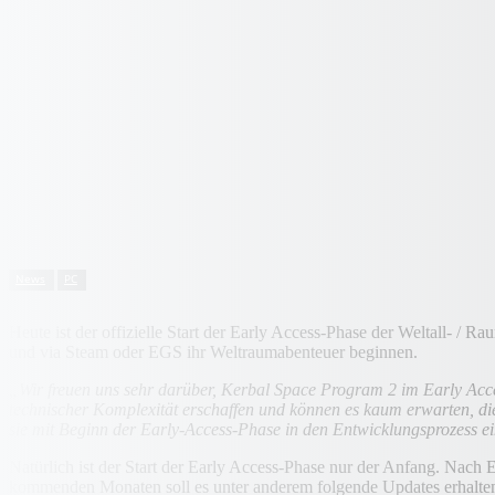
News
PC
Heute ist der offizielle Start der Early Access-Phase der Weltall- /
und via Steam oder EGS ihr Weltraumabenteuer beginnen.
„Wir freuen uns sehr darüber, Kerbal Space Program 2 im Early Acces
technischer Komplexität erschaffen und können es kaum erwarten, die
sie mit Beginn der Early-Access-Phase in den Entwicklungsprozess e
Natürlich ist der Start der Early Access-Phase nur der Anfang. Nac
kommenden Monaten soll es unter anderem folgende Updates erhalte