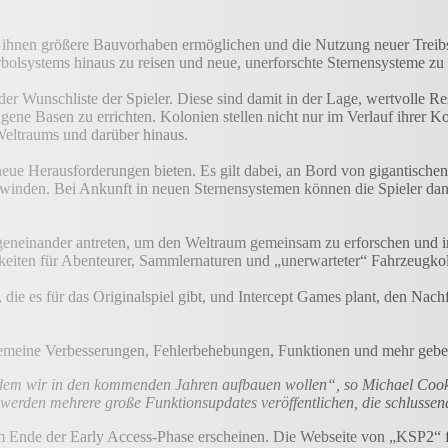
ie ihnen größere Bauvorhaben ermöglichen und die Nutzung neuer Treib
bolsystems hinaus zu reisen und neue, unerforschte Sternensysteme zu 
der Wunschliste der Spieler. Diese sind damit in der Lage, wertvolle R
gene Basen zu errichten. Kolonien stellen nicht nur im Verlauf ihrer K
Weltraums und darüber hinaus.
neue Herausforderungen bieten. Es gilt dabei, an Bord von gigantische
erwinden. Bei Ankunft in neuen Sternensystemen können die Spieler d
eneinander antreten, um den Weltraum gemeinsam zu erforschen und in 
keiten für Abenteurer, Sammlernaturen und „unerwarteter“ Fahrzeugkol
die es für das Originalspiel gibt, und Intercept Games plant, den Na
lgemeine Verbesserungen, Fehlerbehebungen, Funktionen und mehr geben
dem wir in den kommenden Jahren aufbauen wollen“, so Michael Cook,
werden mehrere große Funktionsupdates veröffentlichen, die schlussend
 Ende der Early Access-Phase erscheinen. Die Webseite von „KSP2“ fi