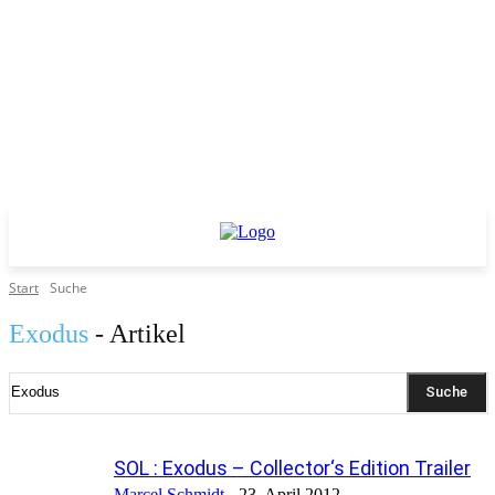
Start
Suche
Exodus
- Artikel
Suche
SOL : Exodus – Collector‘s Edition Trailer
Marcel Schmidt
-
23. April 2012