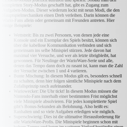
kompletten Story-Modus geschafft hat, gibt es Zugang zum
Aufgaben-Modus. Dieser wiederum lockt mit neun Modi, die den
Hauptspielmechaniken einen Dreh verleihen. Darin können die
Wario-Fans allein oder gemeinsam mit Freunden antreten. Hier
einige Beispiele:
Wettstreit: Bis zu zwei Personen, von denen jede eine
Konsole und ein Exemplar des Spiels besitzt, können sich
über die kabellose Kommunikation verbinden und sich
gemeinsam ins selbe Minispiel stürzen. Jede davon hat
maximal vier Versuche, und wer als letzte übrigbleibt, hat
gewonnen. Für Neulinge der WarioWare-Serie und alle,
denen das Tempo dann doch zu rasant ist, kann man die Zahl
der Versuche zwischen 1 und 4 variieren.
Bunte Mischung: In diesem Modus gilt es, besonders schnell
zu schalten, denn hier folgen sämtliche Minispiele nach dem
Zufallsprinzip rasch aufeinander.
Wariowecker: Die Uhr tickt! In diesem Modus müssen die
Nintendo-Fans innerhalb einer bestimmten Frist möglichst
viele Minispiele absolvieren. Für jedes komplettierte Spiel
gibt’s Bonus-Sekunden als Belohnung. Also heißt es:
Ranhalten und so viele Aufgaben erledigen wie möglich.
Superschwierig: Dies ist die ultimative Herausforderung für
alle WarioWare-Profis. Die Minispiele beginnen schon mit
hohem Tempo und legen im weiteren Verlauf beständig einen