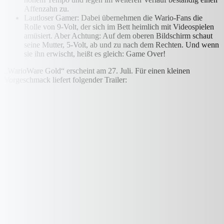
Affenzahn zu.
Lautloser Gamer: Dabei übernehmen die Wario-Fans die
Rolle von 9-Volt, der sich im Bett heimlich mit Videospielen
amüsiert. Aber Achtung: Auf dem oberen Bildschirm schaut
seine Mutter, 5-Volt, ab und zu nach dem Rechten. Und wenn
sie ihn erwischt, heißt es gleich: Game Over!
„WarioWare Gold“ erscheint am 27. Juli. Für einen kleinen
Vorgeschmack liefert folgender Trailer: