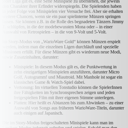
jeder Liga gilt es, eine Serie Minispiele zu überstehen, die jeweils
den Charakter ihrer Erfinder widerspiegeln. Die Spielenden haben
in jeder Folge von Minispielen vier Versuche frei. Aber sie erhalten
weitere Chancen, wenn sie ein paar spielinterne Münzen springen
lassen. Sie können z.B. in die Rolle des begnadeten Tänzers Jimmy
T. schlüpfen, in die der modebewussten Mona oder – in einer
Auswahl von Retrospielen – in die von 9-Volt und 5-Volt.
Im Story-Modus von „WarioWare Gold“ können Münzen erspielt
werden, indem man die einzelnen Ligen durchläuft und spezielle
Missionen erfüllt. Für diese Münzen gibt es wiederum neue Modi,
sowie Zusatzinhalten, darunter:
Minispiele: In diesem Modus gilt es, die Punktwertung in
zehn einzigartigen Minispielen anzuführen, darunter Micro
Golf, Autogramm! und Miautroid. Mit Manhole ist sogar ein
klassisches Game & Watch-Spiel dabei.
Vertonung: Im virtuellen Tonstudio können die SpielerInnen
ihre Fähigkeiten im Synchronsprechen zeigen und jeden
freigespielten Film mit ihrer eigenen Stimme unterlegen.
Platten: Hier heißt es Abtanzen bis zum Abwinken – zu einer
Auswahl von Songs aus früheren WarioWare-Titeln, darunter
auch einigen auf Japanisch.
Die im Story-Modus freigeschalteten Minispiele kann man im
Lexikon-Modus jederzeit aufrufen und spielen. Sobald man den