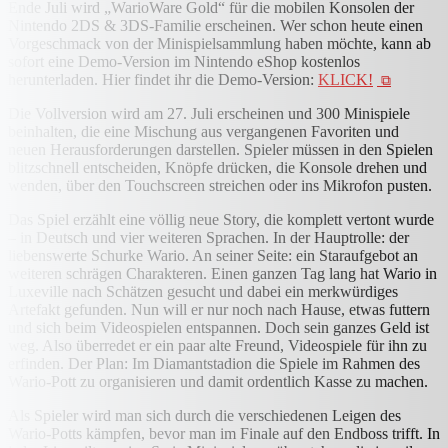
Ende Juli wird „WarioWare Gold“ für die mobilen Konsolen der
Nintendo 2DS & 3DS-Familie erscheinen. Wer schon heute einen
Vorgeschmack von der Minispielsammlung haben möchte, kann ab
sofort eine Demo-Version im Nintendo eShop kostenlos
herunterladen. Hier findet ihr die Demo-Version:
KLICK!
Die Vollversion wird am 27. Juli erscheinen und 300 Minispiele
beinhalten, die eine Mischung aus vergangenen Favoriten und
neuen Herausforderungen darstellen. Spieler müssen in den Spielen
blitzschnell entscheiden, Knöpfe drücken, die Konsole drehen und
wenden, über den Touchscreen streichen oder ins Mikrofon pusten.
Das Spiel erzählt eine völlig neue Story, die komplett vertont wurde
– in Deutsch und vier weiteren Sprachen. In der Hauptrolle: der
liebenswerte Schurke Wario. An seiner Seite: ein Staraufgebot an
weiteren schrägen Charakteren. Einen ganzen Tag lang hat Wario in
Luxeville nach Schätzen gesucht und dabei ein merkwürdiges
Artefakt gefunden. Nun will er nur noch nach Hause, etwas futtern
und sich beim Videospielen entspannen. Doch sein ganzes Geld ist
weg. Also überredet er ein paar alte Freund, Videospiele für ihn zu
erfinden. Der Plan: Im Diamantstadion die Spiele im Rahmen des
Wario-Pott zu organisieren und damit ordentlich Kasse zu machen.
Als Spieler wird man sich durch die verschiedenen Leigen des
Wario-Potts kämpfen, bevor man im Finale auf den Endboss trifft. In