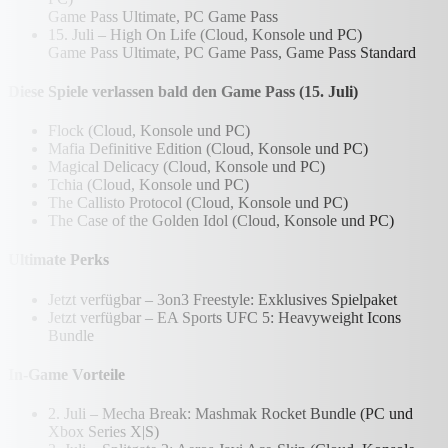
Game Pass Ultimate, PC Game Pass
15. Juli – High On Life (Cloud, Konsole und PC)
Game Pass Ultimate, PC Game Pass, Game Pass Standard
Diese Spiele verlassen bald den Game Pass (15. Juli)
Flock (Cloud, Konsole und PC)
Mafia Definitive Edition (Cloud, Konsole und PC)
Magical Delicacy (Cloud, Konsole und PC)
Tchia (Cloud, Konsole und PC)
The Callisto Protocol (Cloud, Konsole und PC)
The Case of the Golden Idol (Cloud, Konsole und PC)
Ultimate Perks
Jetzt verfügbar – 3on3 Freestyle: Exklusives Spielpaket
Jetzt verfügbar – EA Sports UFC 5: Heavyweight Icons
Bundle
In-Game Vorteile
2. Juli – Mecha Break: Mashmak Rocket Bundle (PC und
Xbox Series X|S)