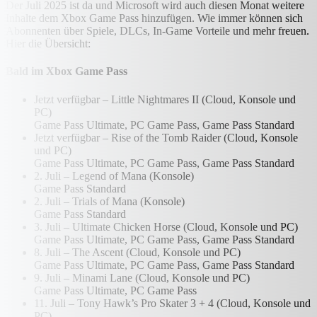
Der Juli 2025 ist da und Microsoft wird auch diesen Monat weitere
Inhalte dem Xbox Game Pass hinzufügen. Wie immer können sich
Abonnenten über Spiele, DLCs, In-Game Vorteile und mehr freuen.
Hier die Übersicht:
Bald im Xbox Game Pass
Jetzt verfügbar – Little Nightmares II (Cloud, Konsole und
PC)
Game Pass Ultimate, PC Game Pass, Game Pass Standard
Jetzt verfügbar – Rise of the Tomb Raider (Cloud, Konsole
und PC)
Game Pass Ultimate, PC Game Pass, Game Pass Standard
2. Juli – Legend of Mana (Konsole)
Game Pass Standard
2. Juli – Trials of Mana (Konsole)
Game Pass Standard
3. Juli – Ultimate Chicken Horse (Cloud, Konsole und PC)
Game Pass Ultimate, PC Game Pass, Game Pass Standard
8. Juli – The Ascent (Cloud, Konsole und PC)
Game Pass Ultimate, PC Game Pass, Game Pass Standard
9. Juli – Minami Lane (Cloud, Konsole und PC)
Game Pass Ultimate, PC Game Pass
11. Juli – Tony Hawk’s Pro Skater 3 + 4 (Cloud, Konsole und
PC)