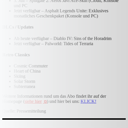
3. Juli – Splitgate 2: Aeros Javi Ace-Skin (Cloud, Konsole
und PC
Jetzt verfügbar – Asphalt Legends Unite: Exklusives
monatliches Geschenkpaket (Konsole und PC)
DLCs / Updates
Ab heute verfügbar – Diablo IV: Sins of the Horadrim
Jetzt verfügbar – Palworld: Tides of Terraria
Retro Classics
Cosmic Commuter
Heart of China
Skiing
Solar Storm
Subterranea
Weitere Informationen rund um das Abo findet ihr auf der
Homepage (
siehe hier
) und hier bei uns:
KLICK!
Quelle: Pressemitteilung