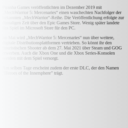
Piranha Games veröffentlichten im Dezember 2019 mit
„MechWarrior 5: Mercenaries“ einen waschechten Nachfolger der
bekannten „MechWarrior“-Reihe. Die Veröffentlichung erfolgte zur
damaligen Zeit über den Epic Games Store. Wenig später landete
das Spiel im Microsoft Store für den PC.
Im Mai wird „MechWarrior 5: Mercenaries“ nun über weitere,
digitale Distributionsplattformen vertrieben. So könnt ihr den
futuristischen Shooter ab dem 27. Mai 2021 über Steam und GOG
erwerben. Auch die Xbox One und die Xbox Series-Konsolen
werden mit dem Spiel versorgt.
Am selben Tage erscheint zudem der erste DLC, der den Namen
“Heroes of the Innersphere” trägt.