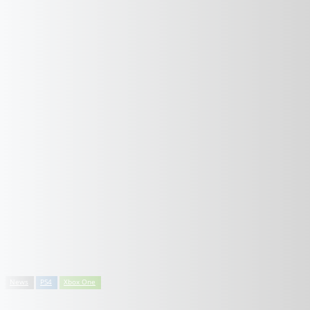
News
PS4
Xbox One