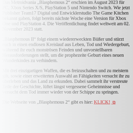
Das Metroidvania „Blasphemous 2“ erschien im August 2023 für
PC, Xbox Series X/S, PlayStation 5 und Nintendo Switch. Wie jetzt
Publisher Team17 Digital und Entwicklerstudio The Game Kitchen
bekannt gaben, folgt bereits nächste Woche eine Version für Xbox
One und PlayStation 4. Die Veröffentlichung findet weltweit am 02.
November 2023 statt.
„Blasphemous II“ folgt einem wiedererweckten Büßer und stürzt
euch in einen endlosen Kreislauf aus Leben, Tod und Wiedergeburt,
während ihr euch monströsen Feinden und unvorstellbaren
Herausforderungen stellt, um die prophezeite Geburt eines neuen
Wunderkindes zu verhindern.
Mit drei einzigartigen Waffen, die es freizuschalten und zu meistern
gilt, sowie einer erweiterten Auswahl an Fähigkeiten versucht ihr zu
überleben und das Land zu erkunden. Dabei sammelt ihr verstreute
Teile der Geschichte, lüftet längst vergessene Geheimnisse und
versucht dem Tod immer wieder von der Schippe zu springen.
Die Webseite von „Blasphemous 2“ gibt es hier:
KLICK!