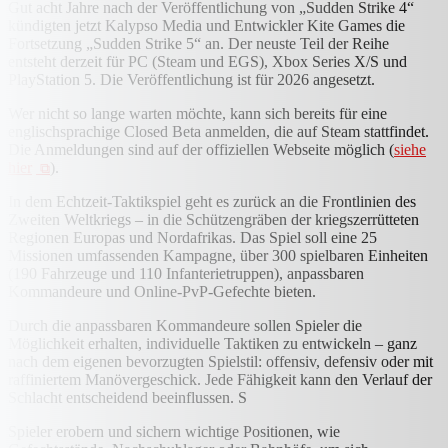
Gut acht Jahre nach der Veröffentlichung von „Sudden Strike 4“
kündigten jetzt Kalypso Media und Entwickler Kite Games die
Fortsetzung „Sudden Strike 5“ an. Der neuste Teil der Reihe
entsteht derzeit für PC (Steam und EGS), Xbox Series X/S und
PlayStation 5. Die Veröffentlichung ist für 2026 angesetzt.
Wer nicht so lange warten möchte, kann sich bereits für eine
englischsprachige Closed Beta anmelden, die auf Steam stattfindet.
Die Anmeldungen sind auf der offiziellen Webseite möglich (
siehe
hier
).
In dem Echtzeit-Taktikspiel geht es zurück an die Frontlinien des
Zweiten Weltkriegs – in die Schützengräben der kriegszerrütteten
Regionen Europas und Nordafrikas. Das Spiel soll eine 25
Missionen umfassenden Kampagne, über 300 spielbaren Einheiten
(190 Fahrzeuge und 110 Infanterietruppen), anpassbaren
Kommandeure und Online-PvP-Gefechte bieten.
Durch die anpassbaren Kommandeure sollen Spieler die
Möglichkeit erhalten, individuelle Taktiken zu entwickeln – ganz
nach dem eigenen bevorzugten Spielstil: offensiv, defensiv oder mit
raffiniertem Manövergeschick. Jede Fähigkeit kann den Verlauf der
Schlacht entscheidend beeinflussen. S
Spieler erobern und sichern wichtige Positionen, wie