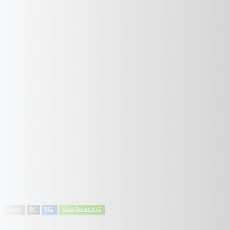
News
PC
PS5
Xbox Series X|S