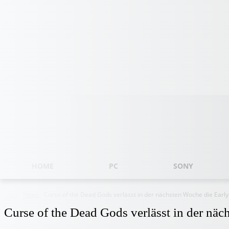
Freitag, August 7, 2026
HOME
PC
SONY
Start
News
Curse of the Dead Gods verlässt in der nächsten Woche die Early.
Curse of the Dead Gods verlässt in der nä