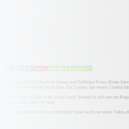
News
PS4
PS5
Switch
Xbox One
Xbox Series X|S
Die Entwickler von Passtech Games und Publisher Focus Home Interac
in der nächsten Woche erscheinen. Ein Update, das neuen Content hin
Bei dem Spiel „Curse of the Dead Gods“ handelt es sich um ein Rogu
Monster und Fallen auf euch.
Focus Home Interactive veröffentlichte heute auch ein neues Video,