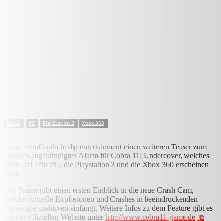
News
PC
PlayStation 3
Xbox 360
Heute veröffentlicht dtp entertainment einen weiteren Teaser zum
kürzlich angekündigten Alarm für Cobra 11: Undercover, welches
noch 2012 für PC, die Playstation 3 und die Xbox 360 erscheinen
wird.
Der Teaser gibt einen ersten Einblick in die neue Crash Cam,
welche virtuelle Explosionen und Crashes in beeindruckenden
Kameraperspektiven einfängt. Weitere Infos zu dem Feature gibt es
auf der offiziellen Website unter
http://www.cobra11-game.de