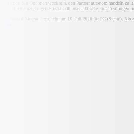
zwischen den Optionen wechseln, den Partner autonom handeln zu lass
über einen einzigartigen Spezialskill, was taktische Entscheidungen u
„Echoes of Aincrad“ erscheint am 10. Juli 2026 für PC (Steam), Xbox 
hier
).