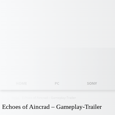
Samstag, August 8, 2026
HOME
PC
SONY
Start
News
Echoes of Aincrad – Gameplay-Trailer
Echoes of Aincrad – Gameplay-Trailer