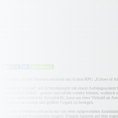
News
PC
PS5
Xbox Series X|S
In weniger als drei Monaten erscheint das Action-RPG „Echoes of Ai
„Echoes of Aincrad“ soll Echtzeitkämpfe mit einem Aufstiegssystem b
Rollenspielen üblich – genutzt und erhöht werden können, wodurch si
darunter auch zahlreiche Spezialskills, kann aus einer Vielzahl an 
um stärker zu werden und größere Gegner zu besiegen.
Doch das Überleben soll nicht nur von einer aufgewerteten Ausrüstung
kämpft und auf Kommandos reagiert. Kämpfe basieren auf dem sogena