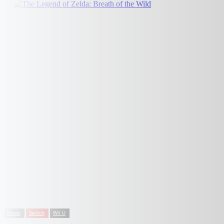
News
Switch
Wii U