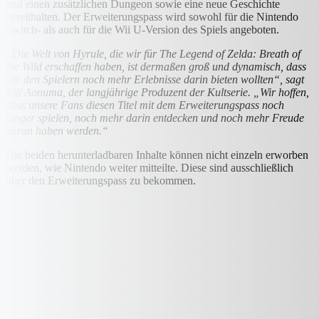
und einen zusätzlichen Dungeon sowie eine neue Geschichte
bereithalten. Der Erweiterungspass wird sowohl für die Nintendo
Switch- als auch für die Wii U-Version des Spiels angeboten.
„Die Welt von Hyrule, die wir für The Legend of Zelda: Breath of
the Wild erschaffen haben, ist dermaßen groß und dynamisch, dass
wir den Spielern noch mehr Erlebnisse darin bieten wollten“, sagt
Eiji Aonuma, der langjährige Produzent der Kultserie. „Wir hoffen,
dass unsere Fans diesen Titel mit dem Erweiterungspass noch
länger spielen, noch mehr darin entdecken und noch mehr Freude
daran haben werden.“
Die beiden herunterladbaren Inhalte können nicht einzeln erworben
werden, wie Nintendo weiter mitteilte. Diese sind ausschließlich
über den Erweiterungspass zu bekommen.