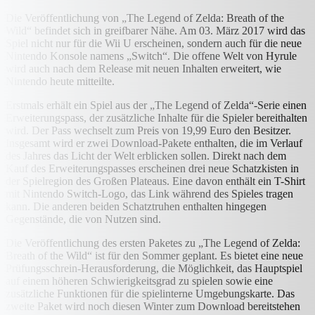
Die Veröffentlichung von „The Legend of Zelda: Breath of the
Wild“ befindet sich in greifbarer Nähe. Am 03. März 2017 wird das
Spiel nicht nur für die Wii U erscheinen, sondern auch für die neue
Nintendo Konsole namens „Switch“. Die offene Welt von Hyrule
wird auch nach dem Release mit neuen Inhalten erweitert, wie
Nintendo heute mitteilte.
Erstmals erhält ein Spiel aus der „The Legend of Zelda“-Serie einen
Erweiterungspass, der zusätzliche Inhalte für die Spieler bereithalten
wird. Der Pass wechselt zum Preis von 19,99 Euro den Besitzer.
Insgesamt wird er zwei Download-Pakete enthalten, die im Verlauf
des Jahres das Licht der Welt erblicken sollen. Direkt nach dem
Kauf des Erweiterungspasses erscheinen drei neue Schatzkisten in
der Spielregion des Großen Plateaus. Eine davon enthält ein T-Shirt
mit Nintendo Switch-Logo, das Link während des Spieles tragen
kann. Die anderen beiden Schatztruhen enthalten hingegen
Gegenstände, die von Nutzen sind.
Die Veröffentlichung des ersten Paketes zu „The Legend of Zelda:
Breath of the Wild“ ist für den Sommer geplant. Es bietet eine neue
Prüfungsschrein-Herausforderung, die Möglichkeit, das Hauptspiel
auf einem höheren Schwierigkeitsgrad zu spielen sowie eine
zusätzliche Funktionen für die spielinterne Umgebungskarte. Das
zweite Paket wird noch diesen Winter zum Download bereitstehen