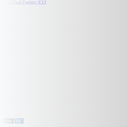
News
PS5