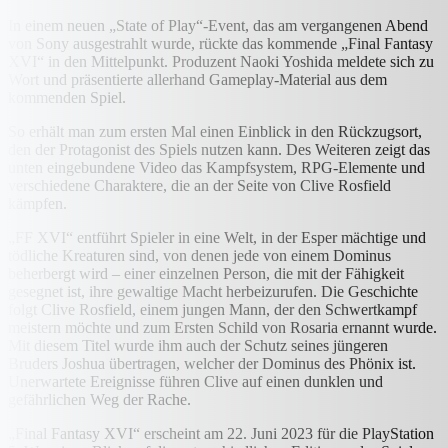
In einem neuen „State of Play“-Event, das am vergangenen Abend
von Sony ausgestrahlt wurde, rückte das kommende „Final Fantasy
XVI“ in den Mittelpunkt. Produzent Naoki Yoshida meldete sich zu
Wort und präsentierte allerhand Gameplay-Material aus dem
kommenden Spiel.
So erhält man zum ersten Mal einen Einblick in den Rückzugsort,
den der Protagonist des Spiels nutzen kann. Des Weiteren zeigt das
unten eingebundene Video das Kampfsystem, RPG-Elemente und
verschiedene Charaktere, die an der Seite von Clive Rosfield
kämpfen.
„FF XVI“ entführt Spieler in eine Welt, in der Esper mächtige und
tödliche Kreaturen sind, von denen jede von einem Dominus
beherbergt wird – einer einzelnen Person, die mit der Fähigkeit
gesegnet ist, ihre gewaltige Macht herbeizurufen. Die Geschichte
folgt Clive Rosfield, einem jungen Mann, der den Schwertkampf
meistern möchte und zum Ersten Schild von Rosaria ernannt wurde.
Mit diesem Titel wurde ihm auch der Schutz seines jüngeren
Bruders Joshua übertragen, welcher der Dominus des Phönix ist.
Unerwartete Ereignisse führen Clive auf einen dunklen und
gefährlichen Weg der Rache.
„Final Fantasy XVI“ erscheint am 22. Juni 2023 für die PlayStation