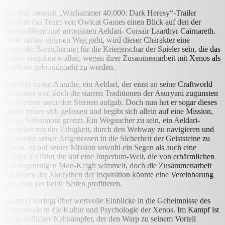
Mit dem neusten „Warhammer 40,000: Dark Heresy“-Trailer
gewährt das Team von Owlcat Games einen Blick auf den der
eigenwilligen und arroganten Aeldari- Corsair Laarthyr Cairnareth.
Da er seinen eigenen Weg geht, wird dieser Charakter eine
wertvolle Bereicherung für die Kriegerschar der Spieler sein, die das
Risiko eingehen wollen, wegen ihrer Zusammenarbeit mit Xenos als
Radikale gebrandmarkt zu werden.
Laarthyr ist ein Anrathe, ein Aeldari, der einst an seine Craftworld
gebunden war, doch die starren Traditionen der Asuryani zugunsten
der Freiheit unter den Sternen aufgab. Doch nun hat er sogar dieses
Leben hinter sich gelassen und begibt sich allein auf eine Mission,
die an Selbstmord grenzt. Ein Wegsucher zu sein, ein Aeldari-
Psioniker mit der Fähigkeit, durch den Webway zu navigieren und
die Seelen seiner Artgenossen in die Sicherheit der Geiststeine zu
führen, ist auf seiner Mission sowohl ein Segen als auch eine
Gefahr. Es führt ihn auf eine Imperium-Welt, die von erbärmlichen
und engstirnigen Mon-Keigh wimmelt, doch die Zusammenarbeit
mit einem der Akolythen der Inquisition könnte eine Vereinbarung
sein, von der beide Seiten profitieren.
Laarthyr verfügt über wertvolle Einblicke in die Geheimnisse des
Warp sowie in die Kultur und Psychologie der Xenos. Im Kampf ist
er ein tödlicher Nahkämpfer, der den Warp zu seinem Vorteil