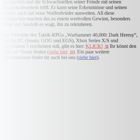
manipuliert und die Schwachstellen seiner Feinde mit seinen
Doppelschwertern trifft. Er kann seine Erkenntnisse und seinen
Schutz auch auf seine Waffenbrüder ausweiten. All diese
Fähigkeiten machen ihn zu einem wertvollen Gewinn, besonders
wenn der Akolyth es wagt, ihn zu rekrutieren.
Die Webseite des Taktik-RPGs „Warhammer 40,000: Dark Heresy“,
das für PC (Steam, GOG und EGS), Xbox Series X/S und
PlayStation 5 erscheinen soll, gibt es hier:
KLICK!
Ihr könnt den
Titel auf Steam finden (
siehe hier
). Ein paar weitere
Informationen findet ihr auch bei uns (
siehe hier
).