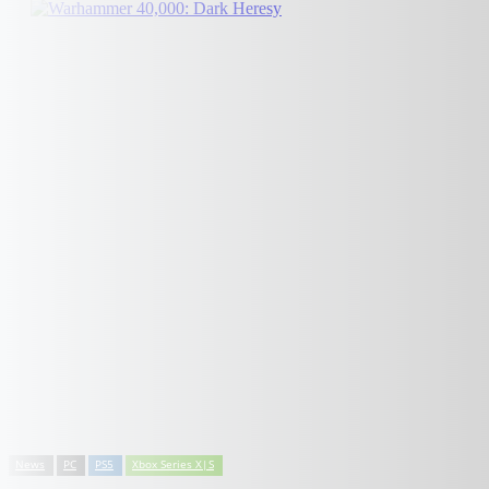
News
PC
PS5
Xbox Series X|S