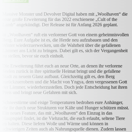
Massive Monster und Devolver Digital haben mit „Woolhaven“ die
erste große Erweiterung für das 2022 erschienene „Cult of the
Lamb“ angekündigt. Der Release ist für Anfang 2026 geplant.
In „Woolhaven“ ruft ein verlorener Gott von einem geheimnisvollen
Berg. Eure Aufgabe ist es, die Herde neu aufzubauen und den
Winter wiederzuerwecken, um die Wahrheit über die gefallenen
Lämmer ans Licht zu bringen. Dabei gilt es, sich der Vergangenheit
zu stellen, bevor sie euch einholt.
Die Erweiterung führt euch an neue Orte, an denen ihr verlorene
Seelen zurück in ihre spirituelle Heimat bringt und die gefallene
Stadt zu neuem Glanz aufbaut. Gleichzeitig gilt es, den Berg
zurückzuerobern und die Macht von Yngya, dem vergessenen Gott
der Lämmer, wiederherzustellen. Doch jede Entscheidung hat ihren
Preis und bringt neue Gefahren mit sich.
Schneestürme und eisige Temperaturen bedrohen eure Anhänger,
die ihr durch neue Strukturen vor Kälte und Hunger schützen müsst.
Ein neues Feature, das mit „Woolhaven“ den Einzug in das
Hauptspiel findet, ist die Viehzucht, die euch erlaubt, seltene Tiere
zu halten. Diese liefern Wolle und Wärme und können in
schwierigen Zeiten auch als Nahrungsquelle dienen. Zudem lassen