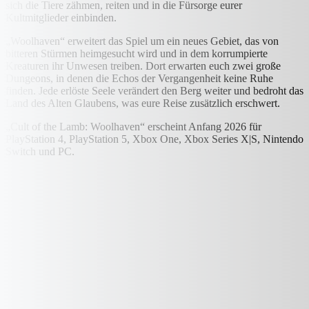
sich die Tiere zähmen, reiten und in die Fürsorge eurer
Kultmitglieder einbinden.
„Woolhaven“ erweitert das Spiel um ein neues Gebiet, das von
bitteren Stürmen heimgesucht wird und in dem korrumpierte
Kreaturen ihr Unwesen treiben. Dort erwarten euch zwei große
Dungeons, in denen die Echos der Vergangenheit keine Ruhe
finden. Jede erlöste Seele verändert den Berg weiter und bedroht das
Land des Alten Glaubens, was eure Reise zusätzlich erschwert.
„Cult of the Lamb: Woolhaven“ erscheint Anfang 2026 für
PlayStation 4, PlayStation 5, Xbox One, Xbox Series X|S, Nintendo
Switch und PC.