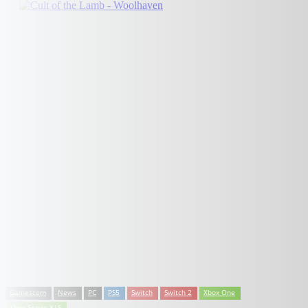
Gamescom
News
PC
PS5
Switch
Switch 2
Xbox One
Xbox Series X|S