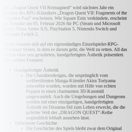
Mit „Dragon Quest VII Reimagined“ wird nächstes Jahr ein
Remake des RPG-Klassikers „Dragon Quest VII: Fragments of the
Forgotten Past“ erscheinen. Wie Square Enix verkündete, erscheint
das Remake am 05. Februar 2026 für PC (Steam und Microsoft
Store), Xbox Series X/S, PlayStation 5, Nintendo Switch und
Nintendo Switch 2.
Spieler können sich auf ein eigenständiges Einzelspieler-RPG-
Abenteuer freuen, in dem es darum geht, die Welt zu retten. All das
wird in einer neu gestalteten, handgefertigten Ästhetik präsentiert.
Hier weitere Features:
Handgefertigte Ästhetik
Die Charakterdesigns, die ursprünglich vom
weltberühmten Manga-Künstler Akira Toriyama
entworfen wurden, wurden mit Hilfe von echten
Puppen in einen charmanten 3D-Kunststil
umgewandelt. Auch die Umgebungen und Dungeons
werden mit einer einzigartigen, handgefertigten
Ästhetik im Diorama-Stil zum Leben erweckt, die die
geliebte Welt der „DRAGON QUEST“-Reihe
unglaublich lebhaft aussehen lässt.
Verbesserte Geschichte
Die Geschichte des Spiels bleibt zwar dem Original