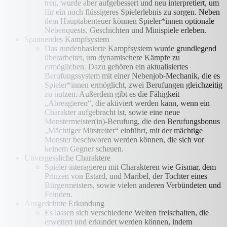
treu, wurde aber aufgebessert und neu interpretiert, um
für ein noch flüssigeres Spielerlebnis zu sorgen. Neben
dem Hauptabenteuer können Spieler*innen optionale
Nebenquests, Geschichten und Minispiele erleben.
Spannendes Kampfsystem
Das rundenbasierte Kampfsystem wurde grundlegend
überarbeitet, um dynamischere Kämpfe zu
ermöglichen. Dazu gehören ein aktualisiertes
Berufungssystem mit einer Nebenjob-Mechanik, die es
Spieler*innen ermöglicht, zwei Berufungen gleichzeitig
zu nutzen. Außerdem gibt es die Fähigkeit
„Abreagieren“, die aktiviert werden kann, wenn ein
Charakter aufgebracht ist, sowie eine neue
Monstermeister(in)-Berufung, die den Berufungsbonus
„Mächtiger Mitstreiter“ einführt, mit der mächtige
Monster beschworen werden können, die sich vor
keinem Gegner scheuen.
Unvergessliche Charaktere
Spieler interagieren mit Charakteren wie Gismar, dem
Prinzen von Estard, und Maribel, der Tochter eines
Bürgermeisters, sowie vielen anderen Verbündeten und
Feinden.
Ausgedehnte Erkundung
Es lassen sich verschiedene Welten freischalten, die
erweitert und erkundet werden können, indem