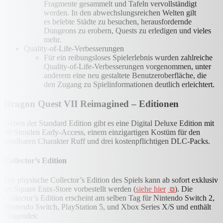
Fragmente gesammelt und Tafeln vervollständigt
werden. In den abwechslungsreichen Welten gilt
es belebte Städte zu besuchen, herausfordernde
Dungeons zu erobern, Quests zu erledigen und vieles
mehr.
Quality-of-Life-Verbesserungen
Für ein reibungsloses Spielerlebnis wurden zahlreiche
Quality-of-Life-Verbesserungen vorgenommen, unter
anderem eine neu gestaltete Benutzeroberfläche, die
den Zugang zu Spielinformationen deutlich erleichtert.
Dragon Quest VII Reimagined – Editionen
Neben der Standard Edition gibt es eine Digital Deluxe Edition mit
48 Stunden Early-Access, einem einzigartigen Kostüm für den
spielbaren Charakter Ruff und drei kostenpflichtigen DLC-Packs.
Collector’s Edition
Die physische Collector’s Edition des Spiels kann ab sofort exklusiv
im Square Enix-Store vorbestellt werden (
siehe hier
). Die
Collector’s Edition erscheint am selben Tag für Nintendo Switch 2,
Nintendo Switch, PlayStation 5, und Xbox Series X/S und enthält
Folgendes: