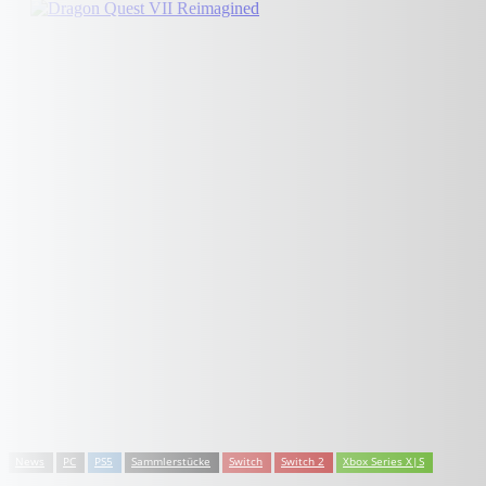
News
PC
PS5
Sammlerstücke
Switch
Switch 2
Xbox Series X|S