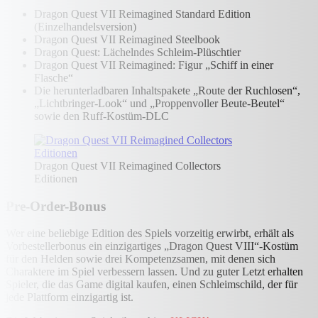
Dragon Quest VII Reimagined Standard Edition
(Einzelhandelsversion)
Dragon Quest VII Reimagined Steelbook
Dragon Quest: Lächelndes Schleim-Plüschtier
Dragon Quest VII Reimagined: Figur „Schiff in einer
Flasche“
Die herunterladbaren Inhaltspakete „Route der Ruchlosen“,
„Lichtbringer-Look“ und „Proppenvoller Beute-Beutel“
sowie den Ruff-Kostüm-DLC
Dragon Quest VII Reimagined Collectors
Editionen
Pre-Order-Bonus
Wer eine beliebige Edition des Spiels vorzeitig erwirbt, erhält als
Vorbestellerbonus ein einzigartiges „Dragon Quest VIII“-Kostüm
für den Helden sowie drei Kompetenzsamen, mit denen sich
Charaktere im Spiel verbessern lassen. Und zu guter Letzt erhalten
Spieler, die das Game digital kaufen, einen Schleimschild, der für
jede Plattform einzigartig ist.