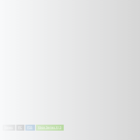
News
PC
PS5
Xbox Series X|S