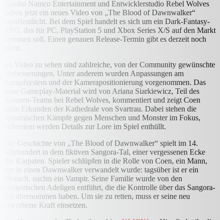
Bandai Namco Entertainment und Entwicklerstudio Rebel Wolves
haben jetzt ein neues Video von „The Blood of Dawnwalker“
veröffentlicht. Bei dem Spiel handelt es sich um ein Dark-Fantasy-
RPG, das für PC, PlayStation 5 und Xbox Series X/S auf den Markt
kommen soll. Einen genauen Release-Termin gibt es derzeit noch
nicht.
Im Video zu sehen sind zahlreiche, von der Community gewünschte
Verbesserungen. Unter anderem wurden Anpassungen am
Kampfsystem und der Kamerapositionierung vorgenommen. Das
neue Gameplay-Material wird von Ariana Siarkiewicz, Teil des
Autoren-Teams bei Rebel Wolves, kommentiert und zeigt Coen
beim Erkunden der Kathedrale von Svartrau. Dabei stehen die
dynamischen Kämpfe gegen Menschen und Monster im Fokus,
außerdem werden Details zur Lore im Spiel enthüllt.
Die Geschichte von „The Blood of Dawnwalker“ spielt im 14.
Jahrhundert in dem fiktiven Sangora-Tal, einer vergessenen Ecke
der Karpaten. Spieler schlüpfen in die Rolle von Coen, ein Mann,
der in einen Dawnwalker verwandelt wurde: tagsüber ist er ein
Mensch, nachts ein Vampir. Seine Familie wurde von den
vampirischen Adeligen entführt, die die Kontrolle über das Sangora-
Tal übernommen haben. Um sie zu retten, muss er seine neu
erworbene Kraft einsetzen.