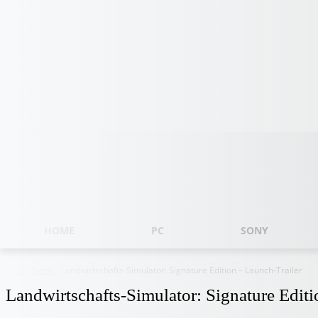
Donnerstag, August 6, 2026
HOME
PC
SONY
Start
News
Landwirtschafts-Simulator: Signature Edition – Launch-Trailer
Landwirtschafts-Simulator: Signature Editi