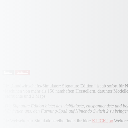
News
Switch 2
Die „Landwirtschafts-Simulator: Signature Edition“ ist ab sofort für 
Maschinen von mehr als 150 namhaften Herstellern, darunter Model
Feldfrüchte und 3 Maps.
„Die Signature Edition bietet das vielfältigste, entspannendste und 
„Wir freuen uns, den Farming-Spaß auf Nintendo Switch 2 zu bringe
Die Webseite zur Simulationsreihe findet ihr hier:
KLICK!
Weitere 