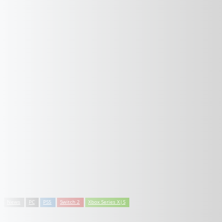
News
PC
PS5
Switch 2
Xbox Series X|S