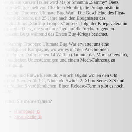
Mit einem kurzen Trailer wird Major Smantha „Sammy“ Dietz
vorgestellt (gespielt von Charlotta Mohlin), die Protagonistin in
„Starship Troopers: Ultimate Bug War“. Die Geschichte des First-
Person-Shooters, die 25 Jahre nach den Ereignissen des
Originalfilms „Starship Troopers“ ansetzt, folgt der Kriegsveteranin
Samantha Dietz, die von ihrer Jagd auf die furchterregenden
Assassin Bugs während des Ersten Bug-Kriegs berichtet.
In Starship Troopers: Ultimate Bug War erwartet uns eine
Einzelspieler-Kampagne, wo wir es mit den Arachnoiden
aufnehmen. Dafür stehen 14 Waffen (darunter das Morita-Gewehr),
11 taktischen Unterstützungen und einem Mech-Fahrzeug zu
Verfügung.
Dotemu und Entwicklerstudio Auroch Digital wollen den Old-
School-Shooter für PC, Nintendo Switch 2, Xbox Series X/S und
PlayStation 5 veröffentlichen. Einen Release-Termin gibt es noch
nicht.
Wollen Sie mehr erfahren?
Homepage
Steam-Seite