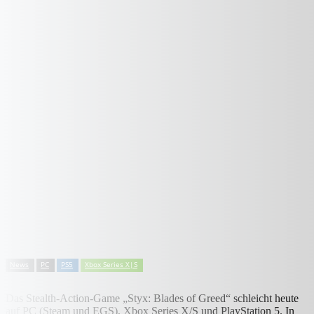
News
PC
PS5
Xbox Series X|S
Das Stealth-Action-Game „Styx: Blades of Greed“ schleicht heute
auf PC (Steam und EGS), Xbox Series X/S und PlayStation 5. In