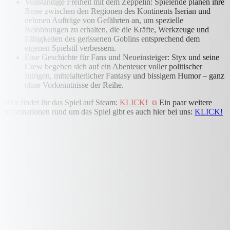
Vollständige Freiheit mit dem Zeppelin: Spielende planen ihre
Reise zwischen den Regionen des Kontinents Iserian und
nehmen Aufträge von Gefährten an, um spezielle
Belohnungen zu erhalten, die die Kräfte, Werkzeuge und
Fähigkeiten des gerissenen Goblins entsprechend dem
eigenen Spielstil verbessern.
Eine Geschichte für Fans und Neueinsteiger: Styx und seine
Crew begeben sich auf ein Abenteuer voller politischer
Intrigen, mittelalterlicher Fantasy und bissigem Humor – ganz
ohne Vorkenntnisse der Reihe.
Hier findet ihr das Spiel auf Steam:
KLICK!
Ein paar weitere
Informationen rund um das Spiel gibt es auch hier bei uns:
KLICK!