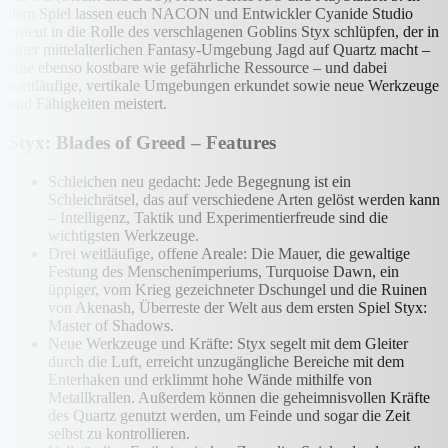
dem Spiel lassen euch NACON und Entwickler Cyanide Studio
erneut in die Rolle des verschlagenen Goblins Styx schlüpfen, der in
einer mittelalterlichen Fantasy-Umgebung Jagd auf Quartz macht –
eine ebenso kostbare wie gefährliche Ressource – und dabei
weitläufige, vertikale Umgebungen erkundet sowie neue Werkzeuge
und Fähigkeiten meistert.
Styx: Blades of Greed – Features
Schleichen neu gedacht: Jede Begegnung ist ein
Schleichrätsel, das auf verschiedene Arten gelöst werden kann
– Intelligenz, Taktik und Experimentierfreude sind die
wichtigsten Werkzeuge.
Drei weitläufige, offene Areale: Die Mauer, die gewaltige
Festung des Menschenimperiums, Turquoise Dawn, ein
üppiger, vom Krieg gezeichneter Dschungel und die Ruinen
von Akenash, Überreste der Welt aus dem ersten Spiel Styx:
Master of Shadows.
Neue Werkzeuge und Kräfte: Styx segelt mit dem Gleiter
durch die Luft, erreicht unzugängliche Bereiche mit dem
Enterhaken und erklimmt hohe Wände mithilfe von
Metallkrallen. Außerdem können die geheimnisvollen Kräfte
des Quartz genutzt werden, um Feinde und sogar die Zeit
selbst zu kontrollieren.