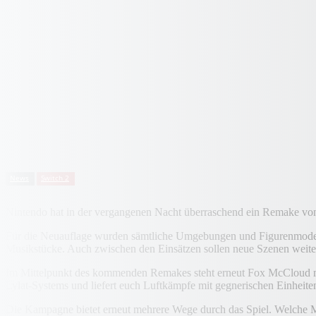
News
Switch 2
Nintendo hat in der vergangenen Nacht überraschend ein Remake von
Für die Neuauflage wurden sämtliche Umgebungen und Figurenmodelle 
Musikstücke. Auch zwischen den Einsätzen sollen neue Szenen weiter
Im Mittelpunkt des kommenden Remakes steht erneut Fox McCloud mit s
Lylat-Systems und liefert euch Luftkämpfe mit gegnerischen Einheite
Die Kampagne bietet erneut mehrere Wege durch das Spiel. Welche Mi