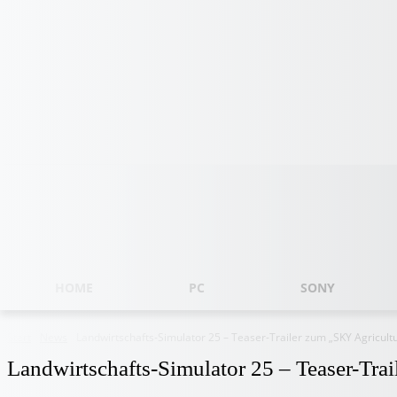
Freitag, August 7, 2026
HOME
PC
SONY
Start
News
Landwirtschafts-Simulator 25 – Teaser-Trailer zum „SKY Agricult
Landwirtschafts-Simulator 25 – Teaser-Tr