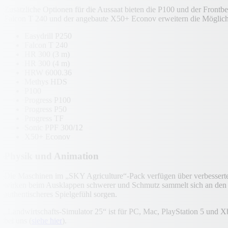
Zusätzliche Optionen für die Aussaat bieten die P100 und der Frontbe
Falcon T 240 und der angebaute X50+ Econov erweitern die Möglichkei
Easydrill P250
Falcon T 240
HR 300 (3 m)
HR 300 (4 m)
HRW 6000.36
Methys HDS
P100
Progress P100
Progress P50
Progress TF
Sonic PPF 300/12
X50+ Econov
Physik und Animation
Die Maschinen im „SKY Agriculture“-Pack verfügen über verbesserte P
wirken beim Ausklappen schwerer und Schmutz sammelt sich an den Ger
authentischeres Spielgefühl sorgen.
„Landwirtschafts-Simulator 25“ ist für PC, Mac, PlayStation 5 und Xbo
bei uns (
siehe hier
).