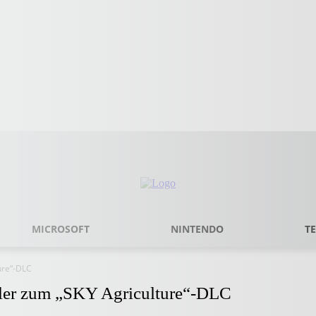
MICROSOFT
NINTENDO
T
ure“-DLC
ailer zum „SKY Agriculture“-DLC