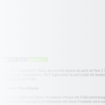
News
PC
PS5
Xbox Series X|S
Das „SKY Agriculture“-Pack, das sowohl separat als auch im Year 2 S
Physik sowie Animationen. SKY Agriculture ist auf Geräte für moder
der Marke in der Reihe.
12 neue Maschinen
Der DLC enthält Maschinen für mehrere Phasen der Feldvorbereitun
Stoppelbearbeitung und in Kombination mit einem Fronttank auch zu