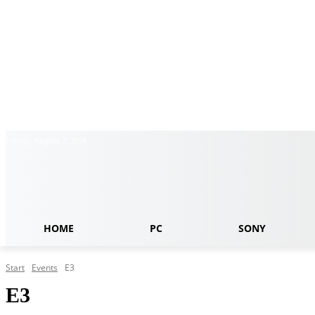
Freitag, August 7, 2026
HOME
PC
SONY
Start
Events
E3
E3