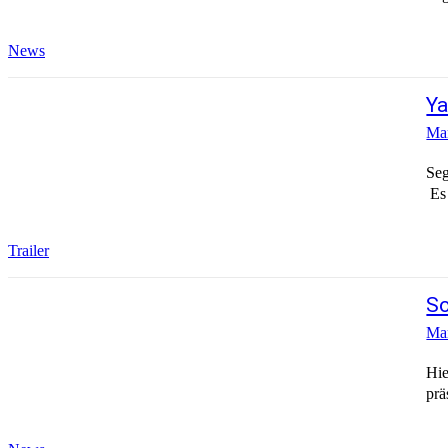
News
Ya
Mar
Seg
Es 
Trailer
So
Mar
Hie
prä