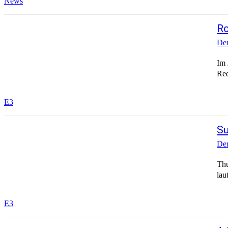
News
Ro
Den
Im 
E3
Su
Den
Thu
E3