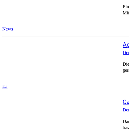
Ein
Mit
News
Ag
Den
Die
ges
E3
Ca
Den
Dar
tra