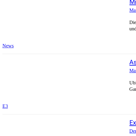
Mi
Mar
Die
und
News
As
Mar
Ubi
Gam
E3
Ex
Den