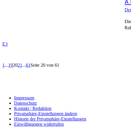
A 
Den
Die
Rah
E3
1
...
19
20
21
...
61
Seite 20 von 61
Impressum
Datenschutz
Kontakt / Redaktion
Privatsphäre-Einstellungen ändern
Historie der Privatsphäre-Einstellungen
Einwilligungen widerrufen